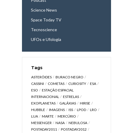
Podcast
Science News
Space Today TV
Tecnoscience
UFOs e Ufologia
Tags
ASTERÓIDES
BURACO NEGRO
CASSINI
COMETAS
CURIOSITY
ESA
ESO
ESTAÇÃO ESPACIAL
INTERNACIONAL
ESTRELAS
EXOPLANETAS
GALÁXIAS
HIRISE
HUBBLE
IMAGENS
ISS
LPOD
LRO
LUA
MARTE
MERCÚRIO
MESSENGER
NASA
NEBULOSA
POSTADAY2011
POSTADAY2012