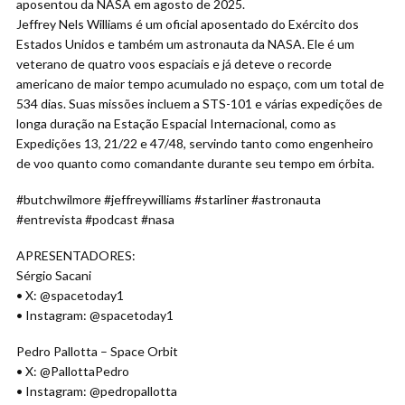
aposentou da NASA em agosto de 2025.
Jeffrey Nels Williams é um oficial aposentado do Exército dos
Estados Unidos e também um astronauta da NASA. Ele é um
veterano de quatro voos espaciais e já deteve o recorde
americano de maior tempo acumulado no espaço, com um total de
534 dias. Suas missões incluem a STS-101 e várias expedições de
longa duração na Estação Espacial Internacional, como as
Expedições 13, 21/22 e 47/48, servindo tanto como engenheiro
de voo quanto como comandante durante seu tempo em órbita.
#butchwilmore #jeffreywilliams #starliner #astronauta
#entrevista #podcast #nasa
APRESENTADORES:
Sérgio Sacani
• X: @spacetoday1
• Instagram: @spacetoday1
Pedro Pallotta – Space Orbit
• X: @PallottaPedro
• Instagram: @pedropallotta