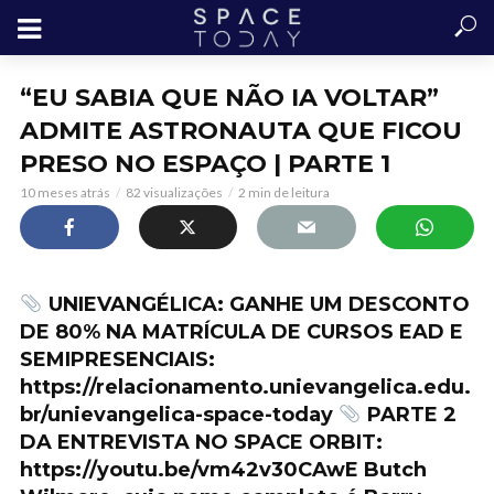
“EU SABIA QUE NÃO IA VOLTAR”
ADMITE ASTRONAUTA QUE FICOU
PRESO NO ESPAÇO | PARTE 1
10 meses atrás
82 visualizações
2 min de leitura
UNIEVANGÉLICA: GANHE UM DESCONTO
DE 80% NA MATRÍCULA DE CURSOS EAD E
SEMIPRESENCIAIS:
https://relacionamento.unievangelica.edu.
br/unievangelica-space-today
PARTE 2
DA ENTREVISTA NO SPACE ORBIT:
https://youtu.be/vm42v30CAwE Butch