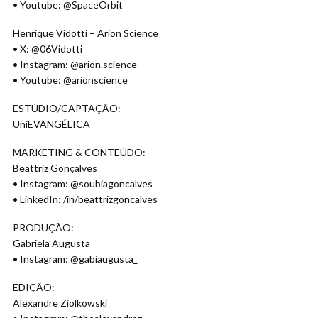
• Youtube: @SpaceOrbit
Henrique Vidotti – Arion Science
• X: @06Vidotti
• Instagram: @arion.science
• Youtube: @arionscience
ESTÚDIO/CAPTAÇÃO:
UniEVANGÉLICA
MARKETING & CONTEÚDO:
Beattriz Gonçalves
• Instagram: @soubiagoncalves
• LinkedIn: /in/beattrizgoncalves
PRODUÇÃO:
Gabriela Augusta
• Instagram: @gabiaugusta_
EDIÇÃO:
Alexandre Ziolkowski