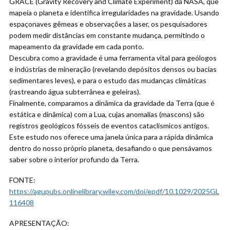
GRACE (Gravity Recovery and Climate Experiment) da NASA, que
mapeia o planeta e identifica irregularidades na gravidade. Usando
espaçonaves gêmeas e observações a laser, os pesquisadores
podem medir distâncias em constante mudança, permitindo o
mapeamento da gravidade em cada ponto.
Descubra como a gravidade é uma ferramenta vital para geólogos
e indústrias de mineração (revelando depósitos densos ou bacias
sedimentares leves), e para o estudo das mudanças climáticas
(rastreando água subterrânea e geleiras).
Finalmente, comparamos a dinâmica da gravidade da Terra (que é
estática e dinâmica) com a Lua, cujas anomalias (mascons) são
registros geológicos fósseis de eventos cataclísmicos antigos.
Este estudo nos oferece uma janela única para a rápida dinâmica
dentro do nosso próprio planeta, desafiando o que pensávamos
saber sobre o interior profundo da Terra.
FONTE:
https://agupubs.onlinelibrary.wiley.com/doi/epdf/10.1029/2025GL
116408
APRESENTAÇÃO: