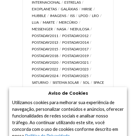
INTERNACIONAL
ESTRELAS
EXOPLANETAS
GALÁXIAS
HIRISE
HUBBLE
IMAGENS
ISS
LPOD
LRO
LUA
MARTE
MERCÚRIO
MESSENGER
NASA
NEBULOSA
POSTADAY2011
POSTADAY2012
POSTADAY2013
POSTADAY2014
POSTADAY2015
POSTADAY2017
POSTADAY2018
POSTADAY2019
POSTADAY2020
POSTADAY2021
POSTADAY2022
POSTADAY2023
POSTADAY2024
POSTADAY2025
SATURNO
SISTEMA SOLAR
SOL
SPACE
TODAY TV
TELESCÓPIOS
TERRA
Aviso de Cookies
UNIVERSO
VÍDEO
Utilizamos cookies para melhorar sua experiência de
navegação, personalizar conteúdos e anúncios, oferecer
funcionalidades de redes sociais e analisar nosso
tráfego. Ao continuar utilizando este site, você
Arquivo
concorda com o uso de cookies conforme descrito em
Arquivo
nossa
Política de Privacidade
.