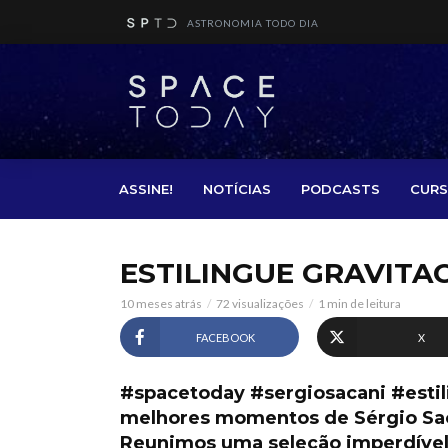
ASTRONOMIA TODO DIA
ASSINE!
NOTÍCIAS
PODCASTS
CURS
ESTILINGUE GRAVITA
10 meses atrás
72 visualizações
1 min de leitura
FACEBOOK
X
#spacetoday #sergiosacani #estil
melhores momentos de Sérgio Saca
Reunimos uma seleção imperdível 