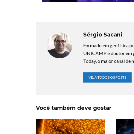
Sérgio Sacani
Formado em geofísica pe
UNICAMP e doutor em ge
Today, o maior canal de n
VEJA TODOS OS POSTS
Você também deve gostar