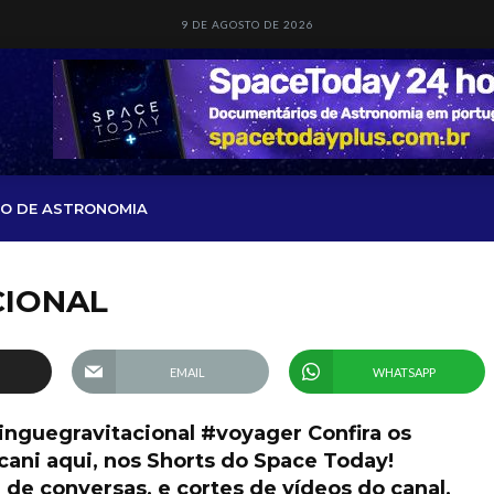
9 DE AGOSTO DE 2026
O DE ASTRONOMIA
CIONAL
EMAIL
WHATSAPP
inguegravitacional #voyager Confira os
ni aqui, nos Shorts do Space Today!
de conversas, e cortes de vídeos do canal,