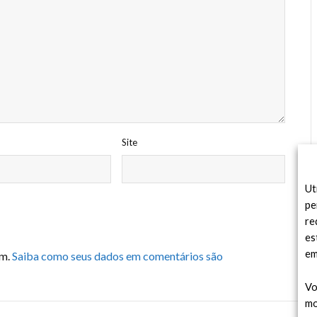
Site
Ut
pe
re
es
em
am.
Saiba como seus dados em comentários são
Vo
mo