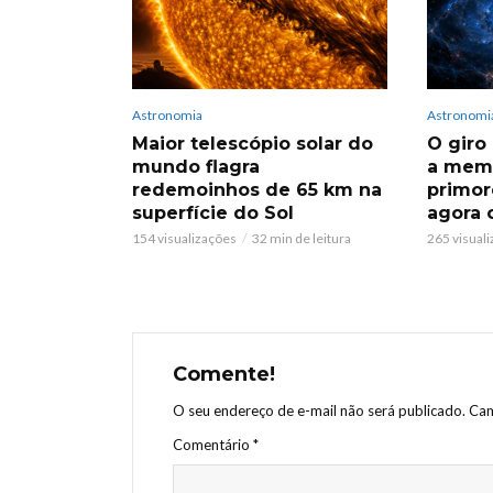
Astronomia
Astronomi
Maior telescópio solar do
O giro
mundo flagra
a memó
redemoinhos de 65 km na
primor
superfície do Sol
agora 
154 visualizações
32 min de leitura
265 visual
Comente!
O seu endereço de e-mail não será publicado.
Cam
Comentário
*