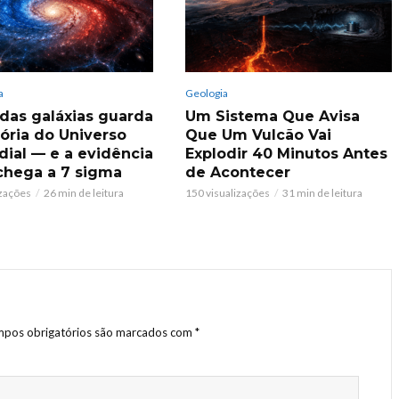
a
Geologia
 das galáxias guarda
Um Sistema Que Avisa
ria do Universo
Que Um Vulcão Vai
dial — e a evidência
Explodir 40 Minutos Antes
chega a 7 sigma
de Acontecer
izações
26 min de leitura
150 visualizações
31 min de leitura
pos obrigatórios são marcados com
*