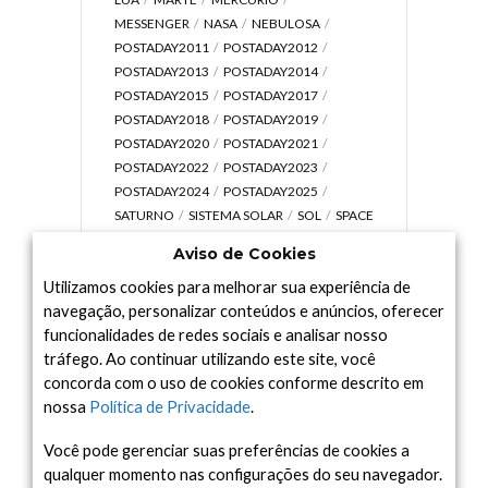
MESSENGER
NASA
NEBULOSA
POSTADAY2011
POSTADAY2012
POSTADAY2013
POSTADAY2014
POSTADAY2015
POSTADAY2017
POSTADAY2018
POSTADAY2019
POSTADAY2020
POSTADAY2021
POSTADAY2022
POSTADAY2023
POSTADAY2024
POSTADAY2025
SATURNO
SISTEMA SOLAR
SOL
SPACE
TODAY TV
TELESCÓPIOS
TERRA
Aviso de Cookies
UNIVERSO
VÍDEO
Utilizamos cookies para melhorar sua experiência de
navegação, personalizar conteúdos e anúncios, oferecer
funcionalidades de redes sociais e analisar nosso
tráfego. Ao continuar utilizando este site, você
Arquivo
concorda com o uso de cookies conforme descrito em
Arquivo
nossa
Política de Privacidade
.
Você pode gerenciar suas preferências de cookies a
qualquer momento nas configurações do seu navegador.