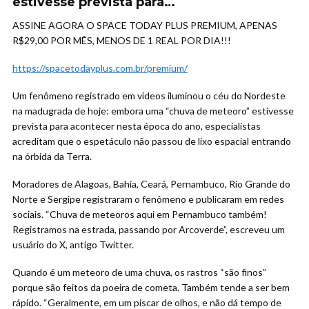
estivesse prevista para…
ASSINE AGORA O SPACE TODAY PLUS PREMIUM, APENAS
R$29,00 POR MÊS, MENOS DE 1 REAL POR DIA!!!
https://spacetodayplus.com.br/premium/
Um fenômeno registrado em vídeos iluminou o céu do Nordeste
na madugrada de hoje: embora uma “chuva de meteoro” estivesse
prevista para acontecer nesta época do ano, especialistas
acreditam que o espetáculo não passou de lixo espacial entrando
na órbida da Terra.
Moradores de Alagoas, Bahia, Ceará, Pernambuco, Rio Grande do
Norte e Sergipe registraram o fenômeno e publicaram em redes
sociais. “Chuva de meteoros aqui em Pernambuco também!
Registramos na estrada, passando por Arcoverde”, escreveu um
usuário do X, antigo Twitter.
Quando é um meteoro de uma chuva, os rastros “são finos”
porque são feitos da poeira de cometa. Também tende a ser bem
rápido. “Geralmente, em um piscar de olhos, e não dá tempo de