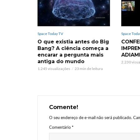
Space Today TV
Space Toda
O que existia antes do Big
CONFE
Bang? A ciência começa a
IMPRE
encarar a pergunta mais
ADIAM
antiga do mundo
2.230 visu
1.245 visualizações
23 min de leitura
Comente!
O seu endereço de e-mail não será publicado.
Cam
Comentário
*