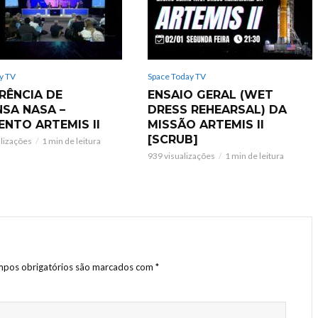
y TV
Space Today TV
RÊNCIA DE
ENSAIO GERAL (WET
NSA NASA –
DRESS REHEARSAL) DA
ENTO ARTEMIS II
MISSÃO ARTEMIS II
[SCRUB]
alizações
1 min de leitura
939 visualizações
1 min de leitura
pos obrigatórios são marcados com
*