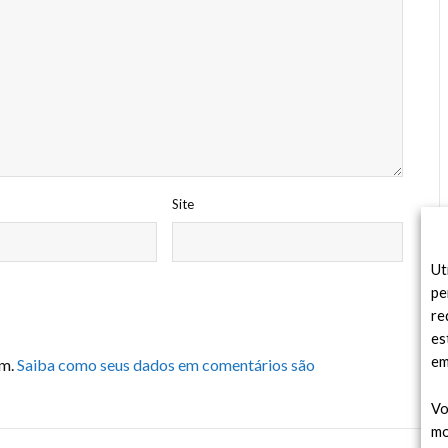
Site
Ut
pe
re
es
em
am.
Saiba como seus dados em comentários são
Vo
mo