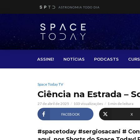
ASTRONOMIA TODO DIA
ASSINE!
NOTÍCIAS
PODCASTS
CURS
Space Today TV
Ciência na Estrada – So
27 de abril de 2025
103 visualizações
1 min de leitura
FACEBOOK
X
#spacetoday #sergiosacani # Con
aqui, nos Shorts do Space Today!