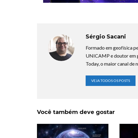
Sérgio Sacani
Formado em geofísica pe
UNICAMP e doutor em ge
Today, o maior canal de n
VEJA TODOS OS POSTS
Você também deve gostar