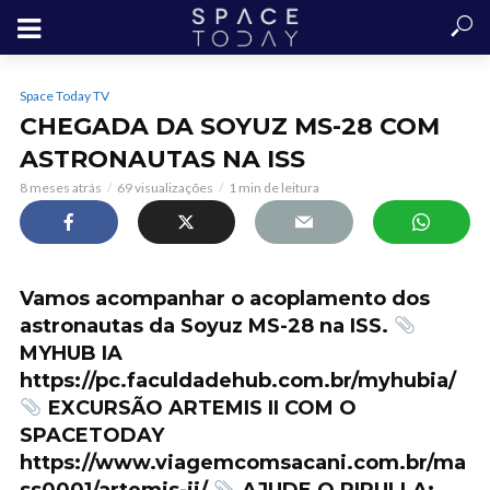
Space Today TV
CHEGADA DA SOYUZ MS-28 COM
ASTRONAUTAS NA ISS
8 meses atrás
69 visualizações
1 min de leitura
Vamos acompanhar o acoplamento dos
astronautas da Soyuz MS-28 na ISS.
MYHUB IA
https://pc.faculdadehub.com.br/myhubia/
EXCURSÃO ARTEMIS II COM O
SPACETODAY
https://www.viagemcomsacani.com.br/ma