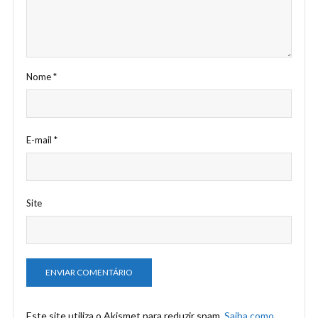
Nome
*
E-mail
*
Site
Este site utiliza o Akismet para reduzir spam.
Saiba como