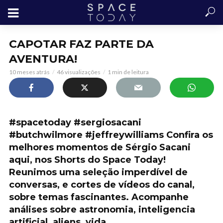
CAPOTAR FAZ PARTE DA
AVENTURA!
10 meses atrás
46 visualizações
1 min de leitura
#spacetoday #sergiosacani
#butchwilmore #jeffreywilliams Confira os
melhores momentos de Sérgio Sacani
aqui, nos Shorts do Space Today!
Reunimos uma seleção imperdível de
conversas, e cortes de vídeos do canal,
sobre temas fascinantes. Acompanhe
análises sobre astronomia, inteligencia
artificial, aliens, vida…