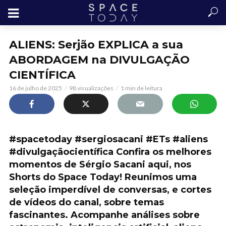
ALIENS: Serjão EXPLICA a sua
ABORDAGEM na DIVULGAÇÃO
CIENTÍFICA
16 de julho de 2025
98 visualizações
1 min de leitura
#spacetoday #sergiosacani #ETs #aliens
#divulgaçãocientífica Confira os melhores
momentos de Sérgio Sacani aqui, nos
Shorts do Space Today! Reunimos uma
seleção imperdível de conversas, e cortes
de vídeos do canal, sobre temas
fascinantes. Acompanhe análises sobre