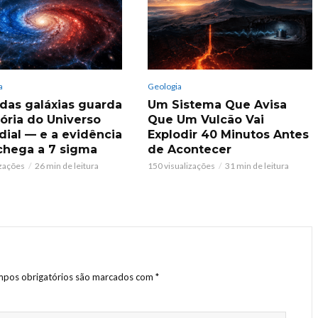
a
Geologia
 das galáxias guarda
Um Sistema Que Avisa
ria do Universo
Que Um Vulcão Vai
dial — e a evidência
Explodir 40 Minutos Antes
chega a 7 sigma
de Acontecer
izações
26 min de leitura
150 visualizações
31 min de leitura
pos obrigatórios são marcados com
*