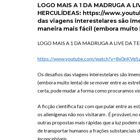
LOGO MAIS A 1 DA MADRUGA A L
HERCULÍDEAS: https://www.yout
das viagens interestelares são im
maneira mais fácil (embora muito 
LOGO MAIS A 1 DA MADRUGA A LIVE DA 
https://www.youtube.com/watch?v=8x0nKVg
Os desafios das viagens interestelares são imen
(embora muito lenta) de se mover entre as estrel
certa, pode mudar a forma como procuramos vid
A ficção científica faz com que pular entre as e
os alienígenas não nos visitaram . É provável, no 
outras propostas mais rápidas que a luz podem 
de transportar humanos a frações substanciais 
inconcebíveis.