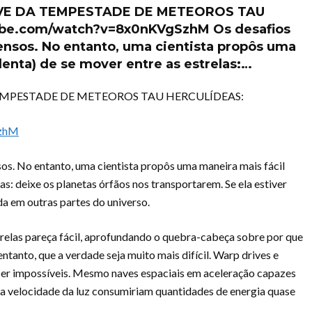
IVE DA TEMPESTADE DE METEOROS TAU
ube.com/watch?v=8x0nKVgSzhM Os desafios
ensos. No entanto, uma cientista propôs uma
lenta) de se mover entre as estrelas:…
TEMPESTADE DE METEOROS TAU HERCULÍDEAS:
SzhM
sos. No entanto, uma cientista propôs uma maneira mais fácil
as: deixe os planetas órfãos nos transportarem. Se ela estiver
a em outras partes do universo.
strelas pareça fácil, aprofundando o quebra-cabeça sobre por que
entanto, que a verdade seja muito mais difícil. Warp drives e
ser impossíveis. Mesmo naves espaciais em aceleração capazes
da velocidade da luz consumiriam quantidades de energia quase