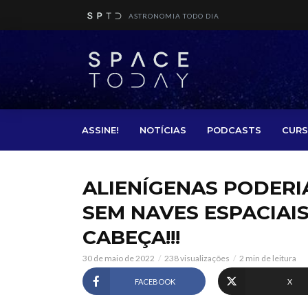
ASTRONOMIA TODO DIA
ASSINE!
NOTÍCIAS
PODCASTS
CURS
ALIENÍGENAS PODERI
SEM NAVES ESPACIAIS!
CABEÇA!!!
30 de maio de 2022
238 visualizações
2 min de leitura
FACEBOOK
X