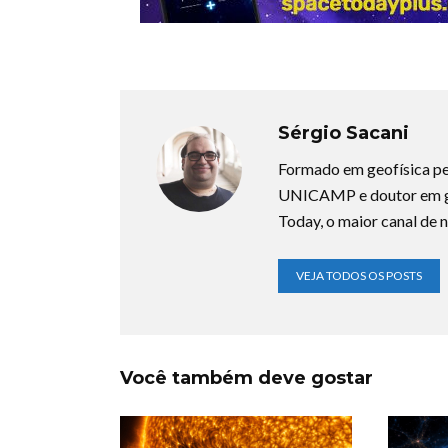
Sérgio Sacani
Formado em geofísica pe
UNICAMP e doutor em ge
Today, o maior canal de n
VEJA TODOS OS POSTS
Você também deve gostar