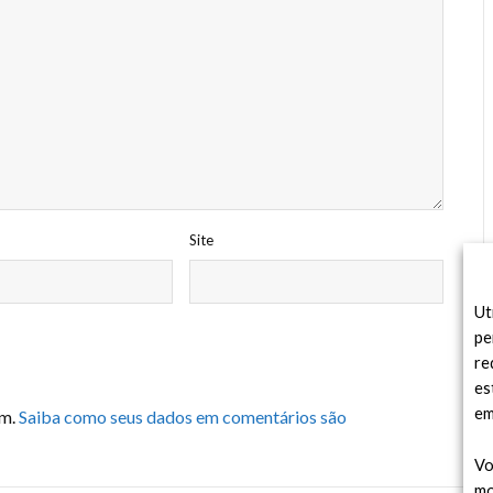
Site
Ut
pe
re
es
em
am.
Saiba como seus dados em comentários são
Vo
mo