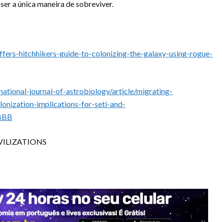
er a única maneira de sobreviver.
fers-hitchhikers-guide-to-colonizing-the-galaxy-using-rogue-
ational-journal-of-astrobiology/article/migrating-
olonization-implications-for-seti-and-
BBB
VILIZATIONS