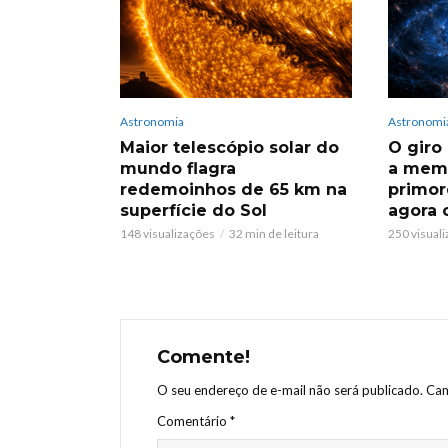
Astronomia
Astronomi
Maior telescópio solar do
O giro
mundo flagra
a memó
redemoinhos de 65 km na
primor
superfície do Sol
agora 
148 visualizações
32 min de leitura
250 visual
Comente!
O seu endereço de e-mail não será publicado.
Cam
Comentário
*