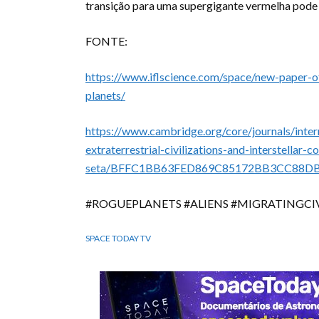
transição para uma supergigante vermelha pode s
FONTE:
https://www.iflscience.com/space/new-paper-of
planets/
https://www.cambridge.org/core/journals/intern
extraterrestrial-civilizations-and-interstellar-c
seta/BFFC1BB63FED869C85172BB3CC88D
#ROGUEPLANETS #ALIENS #MIGRATINGCI
SPACE TODAY TV