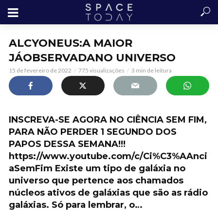
ALCYONEUS:A MAIOR
JÁOBSERVADANO UNIVERSO
15 de fevereiro de 2022
775 visualizações
3 min de leitura
INSCREVA-SE AGORA NO CIÊNCIA SEM FIM,
PARA NÃO PERDER 1 SEGUNDO DOS
PAPOS DESSA SEMANA!!!
https://www.youtube.com/c/Ci%C3%AAnci
aSemFim Existe um tipo de galáxia no
universo que pertence aos chamados
núcleos ativos de galáxias que são as rádio
galáxias. Só para lembrar, o…