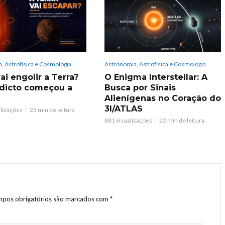
, Astrofísica e Cosmologia
Astronomia, Astrofísica e Cosmologia
ai engolir a Terra?
O Enigma Interstellar: A
dicto começou a
Busca por Sinais
Alienígenas no Coração do
3I/ATLAS
alizações
25 min de leitura
881 visualizações
22 min de leitura
pos obrigatórios são marcados com
*