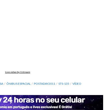
Live video by Ustream
SA
ÔNIBUS ESPACIAL
POSTADAY2011
STS-135
VÍDEO