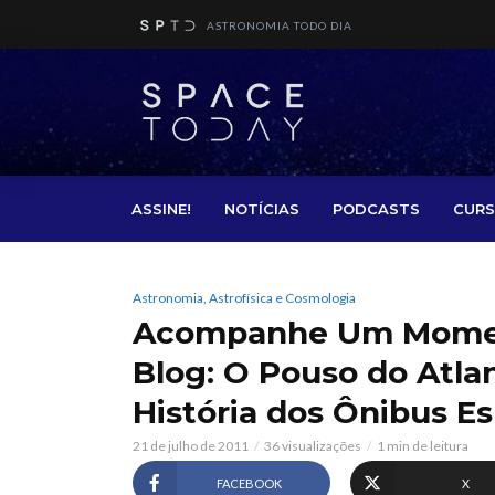
ASTRONOMIA TODO DIA
ASSINE!
NOTÍCIAS
PODCASTS
CURS
Astronomia, Astrofísica e Cosmologia
Acompanhe Um Moment
Blog: O Pouso do Atla
História dos Ônibus Es
21 de julho de 2011
36 visualizações
1 min de leitura
FACEBOOK
X