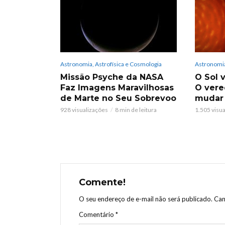
Astronomia, Astrofísica e Cosmologia
Astronomia
Missão Psyche da NASA
O Sol v
Faz Imagens Maravilhosas
O vere
de Marte no Seu Sobrevoo
mudar
928 visualizações
8 min de leitura
1.505 visu
Comente!
O seu endereço de e-mail não será publicado.
Cam
Comentário
*