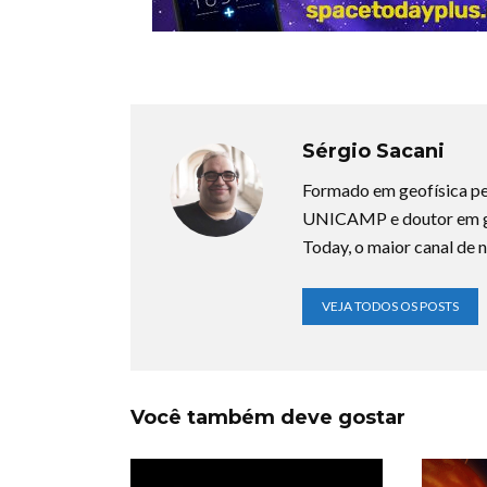
Sérgio Sacani
Formado em geofísica pe
UNICAMP e doutor em ge
Today, o maior canal de n
VEJA TODOS OS POSTS
Você também deve gostar