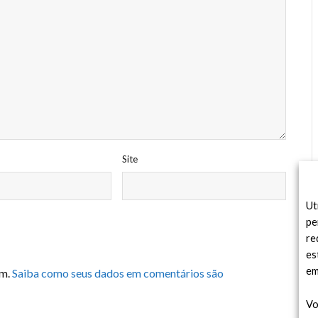
Site
Ut
pe
re
es
em
am.
Saiba como seus dados em comentários são
Vo