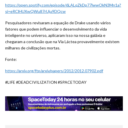
https://open.spotify.com/episode/6LALqZkDp77lwwOkN3Mn1a?
si=eRClHUXwQWu87rUju9DQcw
Pesquisadores revisaram a equação de Drake usando vários
fatores que podem influenciar o desenvolvimento da vida
inteligente no universo, aplicaram isso na nossa galáxia e
chegaram a conclusão que na Via Láctea provavelmente existem
milhares de civilizações mortas.
Fonte:
https://arxiv.org/ftp/arxiv/papers/2012/2012.07902.pdf
#LIFE #DEADCIVILIZATION #SPACETODAY