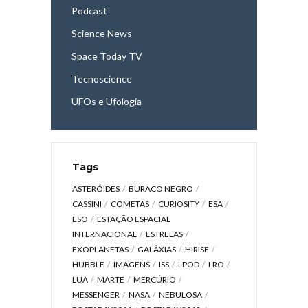
Podcast
Science News
Space Today TV
Tecnoscience
UFOs e Ufologia
Tags
ASTERÓIDES
BURACO NEGRO
CASSINI
COMETAS
CURIOSITY
ESA
ESO
ESTAÇÃO ESPACIAL
INTERNACIONAL
ESTRELAS
EXOPLANETAS
GALÁXIAS
HIRISE
HUBBLE
IMAGENS
ISS
LPOD
LRO
LUA
MARTE
MERCÚRIO
MESSENGER
NASA
NEBULOSA