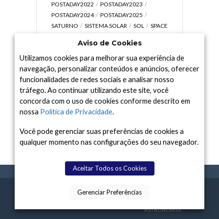
POSTADAY2022
POSTADAY2023
POSTADAY2024
POSTADAY2025
SATURNO
SISTEMA SOLAR
SOL
SPACE
TODAY TV
TELESCÓPIOS
TERRA
Aviso de Cookies
UNIVERSO
VÍDEO
Utilizamos cookies para melhorar sua experiência de
navegação, personalizar conteúdos e anúncios, oferecer
funcionalidades de redes sociais e analisar nosso
tráfego. Ao continuar utilizando este site, você
Arquivo
concorda com o uso de cookies conforme descrito em
Arquivo
nossa
Política de Privacidade
.
Você pode gerenciar suas preferências de cookies a
qualquer momento nas configurações do seu navegador.
Aceitar Todos os Cookies
Gerenciar Preferências
SPACE TODAY
, 2015-2026.
POLÍTICA DE
SOBR
TERMOS
CONTATO
FEITO COM
À
PRIVACIDADE
E NÓS
DE USO
ASTRONOMIA.