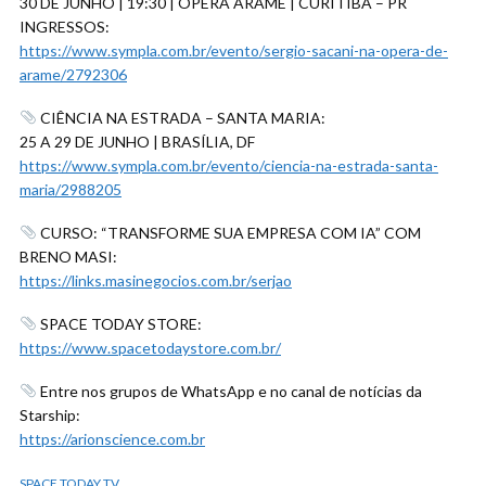
30 DE JUNHO | 19:30 | ÓPERA ARAME | CURITIBA – PR
INGRESSOS:
https://www.sympla.com.br/evento/sergio-sacani-na-opera-de-
arame/2792306
CIÊNCIA NA ESTRADA – SANTA MARIA:
25 A 29 DE JUNHO | BRASÍLIA, DF
https://www.sympla.com.br/evento/ciencia-na-estrada-santa-
maria/2988205
CURSO: “TRANSFORME SUA EMPRESA COM IA” COM
BRENO MASI:
https://links.masinegocios.com.br/serjao
SPACE TODAY STORE:
https://www.spacetodaystore.com.br/
Entre nos grupos de WhatsApp e no canal de notícias da
Starship:
https://arionscience.com.br
SPACE TODAY TV