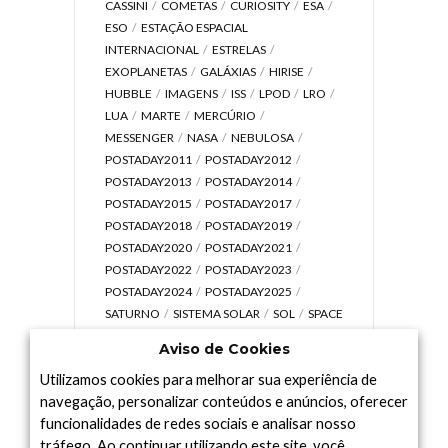
CASSINI
COMETAS
CURIOSITY
ESA
ESO
ESTAÇÃO ESPACIAL
INTERNACIONAL
ESTRELAS
EXOPLANETAS
GALÁXIAS
HIRISE
HUBBLE
IMAGENS
ISS
LPOD
LRO
LUA
MARTE
MERCÚRIO
MESSENGER
NASA
NEBULOSA
POSTADAY2011
POSTADAY2012
POSTADAY2013
POSTADAY2014
POSTADAY2015
POSTADAY2017
POSTADAY2018
POSTADAY2019
POSTADAY2020
POSTADAY2021
POSTADAY2022
POSTADAY2023
POSTADAY2024
POSTADAY2025
SATURNO
SISTEMA SOLAR
SOL
SPACE
TODAY TV
TELESCÓPIOS
TERRA
Aviso de Cookies
UNIVERSO
VÍDEO
Utilizamos cookies para melhorar sua experiência de
navegação, personalizar conteúdos e anúncios, oferecer
funcionalidades de redes sociais e analisar nosso
tráfego. Ao continuar utilizando este site, você