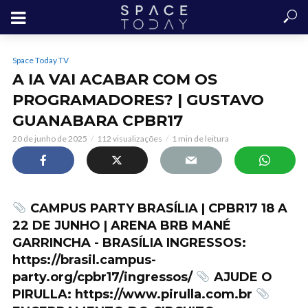
Space Today TV
A IA VAI ACABAR COM OS
PROGRAMADORES? | GUSTAVO
GUANABARA CPBR17
20 de junho de 2025
112 visualizações
1 min de leitura
CAMPUS PARTY BRASÍLIA | CPBR17 18 A
22 DE JUNHO | ARENA BRB MANÉ
GARRINCHA - BRASÍLIA INGRESSOS:
https://brasil.campus-
party.org/cpbr17/ingressos/
AJUDE O
PIRULLA: https://www.pirulla.com.br