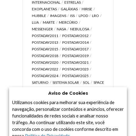
INTERNACIONAL
ESTRELAS
EXOPLANETAS
GALÁXIAS
HIRISE
HUBBLE
IMAGENS
ISS
LPOD
LRO
LUA
MARTE
MERCÚRIO
MESSENGER
NASA
NEBULOSA
POSTADAY2011
POSTADAY2012
POSTADAY2013
POSTADAY2014
POSTADAY2015
POSTADAY2017
POSTADAY2018
POSTADAY2019
POSTADAY2020
POSTADAY2021
POSTADAY2022
POSTADAY2023
POSTADAY2024
POSTADAY2025
SATURNO
SISTEMA SOLAR
SOL
SPACE
TODAY TV
TELESCÓPIOS
TERRA
Aviso de Cookies
UNIVERSO
VÍDEO
Utilizamos cookies para melhorar sua experiência de
navegação, personalizar conteúdos e anúncios, oferecer
funcionalidades de redes sociais e analisar nosso
tráfego. Ao continuar utilizando este site, você
Arquivo
concorda com o uso de cookies conforme descrito em
Arquivo
nossa
Política de Privacidade
.