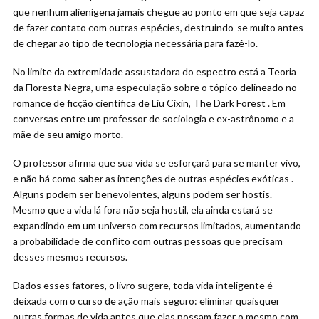
que nenhum alienígena jamais chegue ao ponto em que seja capaz
de fazer contato com outras espécies, destruindo-se muito antes
de chegar ao tipo de tecnologia necessária para fazê-lo.
No limite da extremidade assustadora do espectro está a Teoria
da Floresta Negra, uma especulação sobre o tópico delineado no
romance de ficção científica de Liu Cixin, The Dark Forest . Em
conversas entre um professor de sociologia e ex-astrônomo e a
mãe de seu amigo morto.
O professor afirma que sua vida se esforçará para se manter vivo,
e não há como saber as intenções de outras espécies exóticas .
Alguns podem ser benevolentes, alguns podem ser hostis.
Mesmo que a vida lá fora não seja hostil, ela ainda estará se
expandindo em um universo com recursos limitados, aumentando
a probabilidade de conflito com outras pessoas que precisam
desses mesmos recursos.
Dados esses fatores, o livro sugere, toda vida inteligente é
deixada com o curso de ação mais seguro: eliminar quaisquer
outras formas de vida antes que elas possam fazer o mesmo com