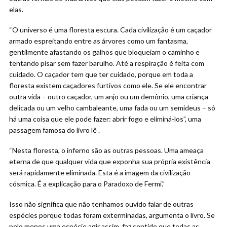
elas.
“O universo é uma floresta escura. Cada civilização é um caçador
armado espreitando entre as árvores como um fantasma,
gentilmente afastando os galhos que bloqueiam o caminho e
tentando pisar sem fazer barulho. Até a respiração é feita com
cuidado. O caçador tem que ter cuidado, porque em toda a
floresta existem caçadores furtivos como ele. Se ele encontrar
outra vida – outro caçador, um anjo ou um demônio, uma criança
delicada ou um velho cambaleante, uma fada ou um semideus – só
há uma coisa que ele pode fazer: abrir fogo e eliminá-los”, uma
passagem famosa do livro lê .
“Nesta floresta, o inferno são as outras pessoas. Uma ameaça
eterna de que qualquer vida que exponha sua própria existência
será rapidamente eliminada. Esta é a imagem da civilização
cósmica. É a explicação para o Paradoxo de Fermi.”
Isso não significa que não tenhamos ouvido falar de outras
espécies porque todas foram exterminadas, argumenta o livro. Se
pelo menos uma espécie agir assim, faz sentido que todas as