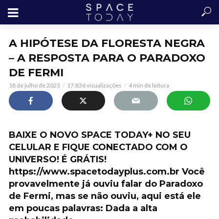
A HIPÓTESE DA FLORESTA NEGRA
– A RESPOSTA PARA O PARADOXO
DE FERMI
18 de julho de 2023
17.836 visualizações
4 min de leitura
BAIXE O NOVO SPACE TODAY+ NO SEU
CELULAR E FIQUE CONECTADO COM O
UNIVERSO! É GRÁTIS!
https://www.spacetodayplus.com.br Você
provavelmente já ouviu falar do Paradoxo
de Fermi, mas se não ouviu, aqui está ele
em poucas palavras: Dada a alta