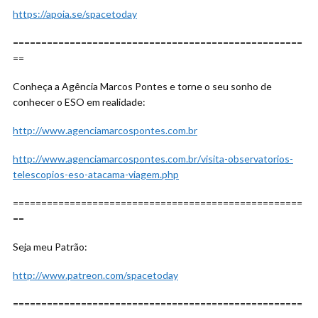
https://apoia.se/spacetoday
===================================================
==
Conheça a Agência Marcos Pontes e torne o seu sonho de
conhecer o ESO em realidade:
http://www.agenciamarcospontes.com.br
http://www.agenciamarcospontes.com.br/visita-observatorios-
telescopios-eso-atacama-viagem.php
===================================================
==
Seja meu Patrão:
http://www.patreon.com/spacetoday
===================================================