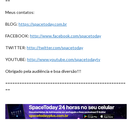
==
Meus contatos:
BLOG:
https://spacetoday.com.br
FACEBOOK:
http://www.facebook.com/spacetoday
TWITTER:
http://twitter.com/spacetoday
YOUTUBE:
http://www.youtube.com/spacetodaytv
Obrigado pela audiência e boa diversão!!!
===================================================
==