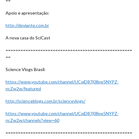
==
Apoio e apresentação:
http://deviante.com.br
A nova casa do SciCast
===================================================
==
Science Vlogs Brasil:
https://www.youtube.com/channel/UCqiD87j08pe5NYPZ-
ncZw2w/featured
http://scienceblogs.com.br/sciencevlogs/
https://www.youtube.com/channel/UCqiD87j08pe5NYPZ-
ncZw2w/channels?view=60
===================================================