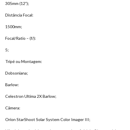
305mm (12”);
Distância Focal:
1500mm;
Focal/Ratio – (f/):
5;
Tripé ou Montagem:
Dobsoniana;
Barlow:
Celestron Ultima 2X Barlow;
Câmera:
Orion StarShoot Solar System Color Imager III;