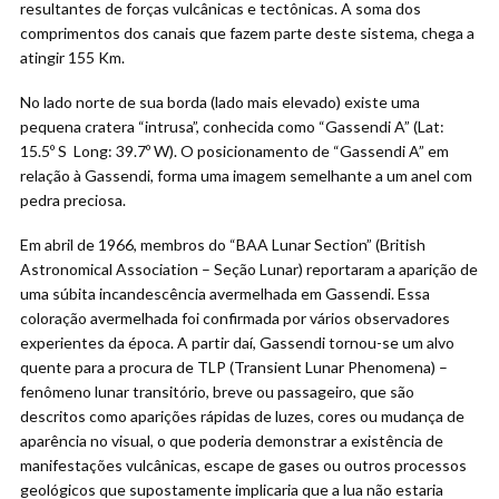
resultantes de forças vulcânicas e tectônicas. A soma dos
comprimentos dos canais que fazem parte deste sistema, chega a
atingir 155 Km.
No lado norte de sua borda (lado mais elevado) existe uma
pequena cratera “intrusa”, conhecida como “Gassendi A” (Lat:
15.5º S Long: 39.7º W). O posicionamento de “Gassendi A” em
relação à Gassendi, forma uma imagem semelhante a um anel com
pedra preciosa.
Em abril de 1966, membros do “BAA Lunar Section” (British
Astronomical Association – Seção Lunar) reportaram a aparição de
uma súbita incandescência avermelhada em Gassendi. Essa
coloração avermelhada foi confirmada por vários observadores
experientes da época. A partir daí, Gassendi tornou-se um alvo
quente para a procura de TLP (Transient Lunar Phenomena) –
fenômeno lunar transitório, breve ou passageiro, que são
descritos como aparições rápidas de luzes, cores ou mudança de
aparência no visual, o que poderia demonstrar a existência de
manifestações vulcânicas, escape de gases ou outros processos
geológicos que supostamente implicaria que a lua não estaria