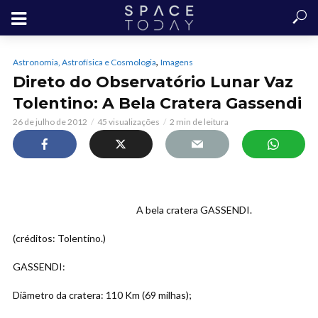
,
Astronomia, Astrofísica e Cosmologia
Imagens
Direto do Observatório Lunar Vaz
Tolentino: A Bela Cratera Gassendi
26 de julho de 2012
45 visualizações
2 min de leitura
A bela cratera GASSENDI.
(créditos: Tolentino.)
GASSENDI:
Diâmetro da cratera: 110 Km (69 milhas);