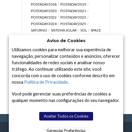
POSTADAY2018
POSTADAY2019
POSTADAY2020
POSTADAY2021
POSTADAY2022
POSTADAY2023
POSTADAY2024
POSTADAY2025
SATURNO
SISTEMA SOLAR
SOL
SPACE
TODAY TV
TELESCÓPIOS
TERRA
Aviso de Cookies
UNIVERSO
VÍDEO
Utilizamos cookies para melhorar sua experiência de
navegação, personalizar conteúdos e anúncios, oferecer
funcionalidades de redes sociais e analisar nosso
tráfego. Ao continuar utilizando este site, você
Arquivo
concorda com o uso de cookies conforme descrito em
Arquivo
nossa
Política de Privacidade
.
Você pode gerenciar suas preferências de cookies a
qualquer momento nas configurações do seu navegador.
Aceitar Todos os Cookies
Gerenciar Preferências
SPACE TODAY
, 2015-2026.
POLÍTICA DE
SOBR
TERMOS
CONTATO