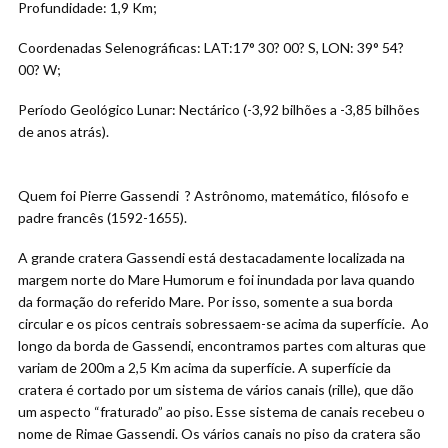
Profundidade: 1,9 Km;
Coordenadas Selenográficas: LAT:17° 30? 00? S, LON: 39° 54?
00? W;
Período Geológico Lunar: Nectárico (-3,92 bilhões a -3,85 bilhões
de anos atrás).
Quem foi Pierre Gassendi ? Astrônomo, matemático, filósofo e
padre francês (1592-1655).
A grande cratera Gassendi está destacadamente localizada na
margem norte do Mare Humorum e foi inundada por lava quando
da formação do referido Mare. Por isso, somente a sua borda
circular e os picos centrais sobressaem-se acima da superfície. Ao
longo da borda de Gassendi, encontramos partes com alturas que
variam de 200m a 2,5 Km acima da superfície. A superfície da
cratera é cortado por um sistema de vários canais (rille), que dão
um aspecto “fraturado” ao piso. Esse sistema de canais recebeu o
nome de Rimae Gassendi. Os vários canais no piso da cratera são