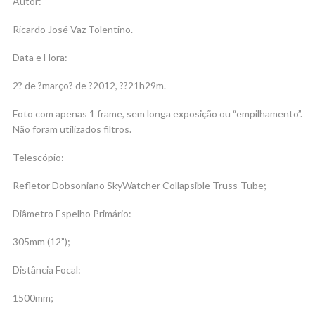
Autor:
Ricardo José Vaz Tolentino.
Data e Hora:
2? de ?março? de ?2012, ??21h29m.
Foto com apenas 1 frame, sem longa exposição ou “empilhamento”.
Não foram utilizados filtros.
Telescópio:
Refletor Dobsoniano SkyWatcher Collapsible Truss-Tube;
Diâmetro Espelho Primário:
305mm (12”);
Distância Focal:
1500mm;