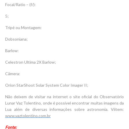
Focal/Ratio – (f/):
5;
Tripé ou Montagem:
Dobsoniana;
Barlow:
Celestron Ultima 2X Barlow;
Câmera:
Orion StarShoot Solar System Color Imager II;
Não deixem de visitar na internet o site oficial do Observatório
Lunar Vaz Tolentino, onde é possível encontrar muitas imagens da
Lua além de diversas informações sobre astronomia. Viitem:
www.vaztolentino.com.br
Fonte: