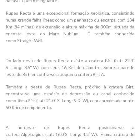
na fase “quarto minguante”.
Rupes Recta é uma excepcional formação geológica, consistindo
numa grande falha linear, como um penhasco ou escarpa, com 134
Km (84 milhas) de extensão e altura máxima de 300m, situada da
encosta leste do Mare Nubium. É também conhecida
como Straight Wall.
Do lado oeste de Rupes Recta existe a cratera Birt (Lat: 22.4º
S Long: 8.5º W) com seus 16 Km de diâmetro. Sobre a parede
leste de Birt, encontra-se a pequena cratera Birt A.
Também a oeste de Rupes Recta, próximo à cratera Birt,
encontra-se uma espécie de depressão ou canal conhecido
como Rima Birt (Lat: 21.0º S Long: 9.0º W), com aproximadamente
50 Km de comprimento.
A nordeste de Rupes Recta posiciona-se a
cratera Alpetragius (Lat: 16.0ºS Long: 4.5º W). É uma cratera de