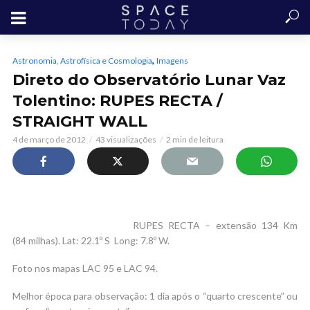
,
Astronomia, Astrofísica e Cosmologia
Imagens
Direto do Observatório Lunar Vaz
Tolentino: RUPES RECTA /
STRAIGHT WALL
4 de março de 2012
43 visualizações
2 min de leitura
RUPES RECTA – extensão 134 Km
(84 milhas). Lat: 22.1º S Long: 7.8º W.
Foto nos mapas LAC 95 e LAC 94.
Melhor época para observação: 1 dia após o “quarto crescente” ou