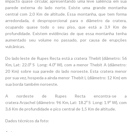
impacto quase circular, apresentando uma leve saliência em sua
parede externa do lado norte. Existe uma grande montanha
central com 2,0 Km de altitude. Essa montanha, que tem forma
arredondada, é desproporcional para o diâmetro da cratera,
ocupando quase todo o seu piso, que está a 3,9 Km de
profundidade. Existem evidências de que essa montanha tenha
aumentado seu volume no passado, por causa de erupções
vulcânicas.
Do lado leste de Rupes Recta está a cratera Thebit (diâmetro: 56
Km, Lat: 22.0º S Long: 4.0º W), com a menor Thebit A (diâmetro:
20 Km) sobre sua parede do lado noroeste. Esta cratera menor
por sua vez, hospeda a ainda menor Thebit L (diâmetro: 12 Km) em
sua borda também noroeste.
A nordeste de Rupes Recta encontra-se a
cratera Arzachel (diâmetro: 96 Km, Lat: 18.2º S Long: 1.9º W), com
3,6 Km de profundidade e pico central de 1,5 Km de altitude.
Dados técnicos da foto: