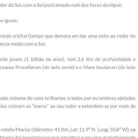
edor do Sol, com o Sol posicionado num dos focos da elipse;
s iguais;
eríodo orbital (tempo que demora em dar uma volta ao redor do
ância média com o Sol.
ente jovem (1 bilhão de anos), tem 2,6 Km de profundidade e
Oceanus Procellarum (do lado oeste) e o Mare Insularum (do lado
pelo sistema de raios brilhantes criados por escombros ejetados
aios cobrem os “mares” ao seu redor e estendem-se por mais de
e médio Marius (diâmetro: 41 Km, Lat: 11.9º N Long: 50.8º W), na
arius foi inundada por lava basáltica e seu piso é relativamente