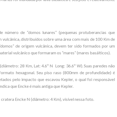
de número de “domos lunares” (pequenas protuberancias que
m vulcânica, distribuídos sobre uma área com mais de 100 Km de
 “domos” de origem vulcânica, devem ter sido formados por um
aterial vulcânico que formaram os “mares” (mares basálticos).
e (diâmetro: 28 Km, Lat: 4.6º N Long: 36.6º W). Suas paredes não
ormato hexagonal. Seu piso raso (800mm de profundidade) é
etados pelo impacto que escavou Kepler, o qual foi responsável
 indica que Encke é mais antiga que Kepler.
cratera Encke N (diâmetro: 4 Km), visível nessa foto.