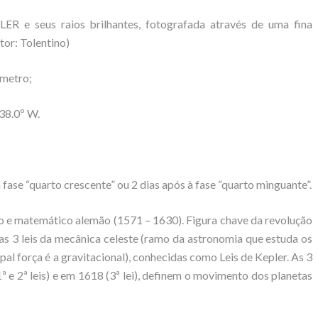
ER e seus raios brilhantes, fotografada através de uma fina
or: Tolentino)
âmetro;
38.0º W.
fase “quarto crescente” ou 2 dias após à fase “quarto minguante”.
 e matemático alemão (1571 – 1630). Figura chave da revolução
 as 3 leis da mecânica celeste (ramo da astronomia que estuda os
al força é a gravitacional), conhecidas como Leis de Kepler. As 3
 e 2ª leis) e em 1618 (3ª lei), definem o movimento dos planetas