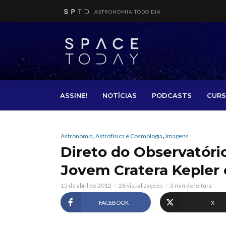
ASTRONOMIA TODO DIA
ASSINE!
NOTÍCIAS
PODCASTS
CURS
,
Astronomia, Astrofísica e Cosmologia
Imagens
Direto do Observatório
Jovem Cratera Kepler 
15 de abril de 2012
28 visualizações
3 min de leitura
FACEBOOK
X