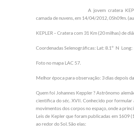
A jovem cratera KEPL
camada de nuvens, em 14/04/2012, 05h09m. (aut
KEPLER – Cratera com 31 Km (20 milhas) de di
Coordenadas Selenográficas: Lat: 8.1º N Long: 
Foto no mapa LAC 57.
Melhor época para observação: 3 dias depois da 
Quem foi Johannes Keppler ? Astrônomo alemão
científica do séc. XVII. Conhecido por formular
movimentos dos corpos no espaço, onde a princip
Leis de Kepler que foram publicadas em 1609 (1ª
ao redor do Sol. São elas: