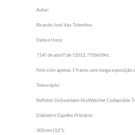
Autor:
Ricardo José Vaz Tolentino.
Data e Hora:
?14? de abril? de ?2012, ??05h09m;
Foto com apenas 1 frame, sem longa exposição ou
Telescópio:
Refletor Dobsoniano SkyWatcher Collapsible T
Diâmetro Espelho Primário:
305mm (12”);