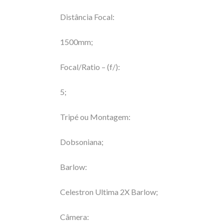
Distância Focal:
1500mm;
Focal/Ratio – (f/):
5;
Tripé ou Montagem:
Dobsoniana;
Barlow:
Celestron Ultima 2X Barlow;
Câmera: