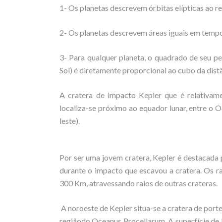
1- Os planetas descrevem órbitas elípticas ao r
2- Os planetas descrevem áreas iguais em tempo
3- Para qualquer planeta, o quadrado de seu p
Sol) é diretamente proporcional ao cubo da dist
A cratera de impacto Kepler que é relativam
localiza-se próximo ao equador lunar, entre o 
leste).
Por ser uma jovem cratera, Kepler é destacada 
durante o impacto que escavou a cratera. Os r
300 Km, atravessando raios de outras crateras.
A noroeste de Kepler situa-se a cratera de port
regiãodo Oceanus Procellarum. A superfície de M