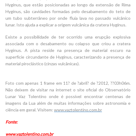
Hyginus, que estão posicionadas ao longo da extensão de Rima
Hyginus, são cavidades formadas pelo desabamento do teto de
um tubo subterrâneo por onde fluia lava no passado vulcânico
lunar. Isto ajuda a explicar a origem vulcânica da cratera Hyginus.
Existe a possibilidade de ter ocorrido uma erupção explosiva
associada com o desabamento ou colapso que criou a cratera
Hyginus. A pista reside na presença de material escuro na
superfície circundante de Hyginus, caracterizando a presença de
material piroclástico (cinzas vulcânicas).
Foto com apenas 1 frame em 11? de ?abril? de ?2012, ??03h06m.
Não deixem de visitar na internet o site oficial do Observatório
Lunar Vaz Tolentino onde é possível encontrar centenas de
imagens da Lua além de muitas informações sobre astronomia e
ciência em geral. Visitem:
www.vaztolentino.com.br
Fonte:
www.vaztolentino.com.br