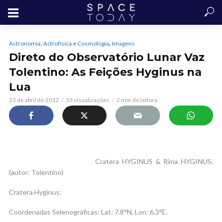
,
Astronomia, Astrofísica e Cosmologia
Imagens
Direto do Observatório Lunar Vaz
Tolentino: As Feições Hyginus na
Lua
23 de abril de 2012
53 visualizações
2 min de leitura
Cratera HYGINUS & Rima HYGINUS.
(autor: Tolentino)
Cratera Hyginus:
Coordenadas Selenográficas: Lat: 7.8°N, Lon: 6.3°E.