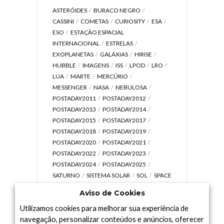
ASTERÓIDES
BURACO NEGRO
CASSINI
COMETAS
CURIOSITY
ESA
ESO
ESTAÇÃO ESPACIAL
INTERNACIONAL
ESTRELAS
EXOPLANETAS
GALÁXIAS
HIRISE
HUBBLE
IMAGENS
ISS
LPOD
LRO
LUA
MARTE
MERCÚRIO
MESSENGER
NASA
NEBULOSA
POSTADAY2011
POSTADAY2012
POSTADAY2013
POSTADAY2014
POSTADAY2015
POSTADAY2017
POSTADAY2018
POSTADAY2019
POSTADAY2020
POSTADAY2021
POSTADAY2022
POSTADAY2023
POSTADAY2024
POSTADAY2025
SATURNO
SISTEMA SOLAR
SOL
SPACE
TODAY TV
TELESCÓPIOS
TERRA
Aviso de Cookies
UNIVERSO
VÍDEO
Utilizamos cookies para melhorar sua experiência de
navegação, personalizar conteúdos e anúncios, oferecer