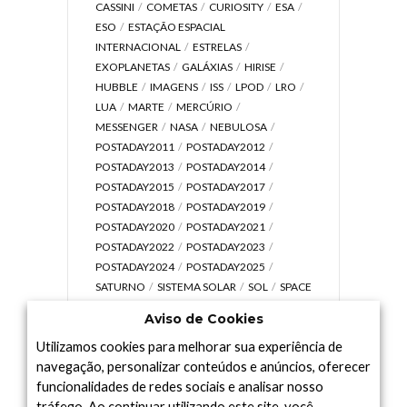
CASSINI
COMETAS
CURIOSITY
ESA
ESO
ESTAÇÃO ESPACIAL
INTERNACIONAL
ESTRELAS
EXOPLANETAS
GALÁXIAS
HIRISE
HUBBLE
IMAGENS
ISS
LPOD
LRO
LUA
MARTE
MERCÚRIO
MESSENGER
NASA
NEBULOSA
POSTADAY2011
POSTADAY2012
POSTADAY2013
POSTADAY2014
POSTADAY2015
POSTADAY2017
POSTADAY2018
POSTADAY2019
POSTADAY2020
POSTADAY2021
POSTADAY2022
POSTADAY2023
POSTADAY2024
POSTADAY2025
SATURNO
SISTEMA SOLAR
SOL
SPACE
TODAY TV
TELESCÓPIOS
TERRA
Aviso de Cookies
UNIVERSO
VÍDEO
Utilizamos cookies para melhorar sua experiência de
navegação, personalizar conteúdos e anúncios, oferecer
funcionalidades de redes sociais e analisar nosso
tráfego. Ao continuar utilizando este site, você