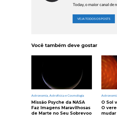
Today, o maior canal de n
VEJA TODOS OS POSTS
Você também deve gostar
Astronomia, Astrofísica e Cosmologia
Astronomia
Missão Psyche da NASA
O Sol v
Faz Imagens Maravilhosas
O vere
de Marte no Seu Sobrevoo
mudar