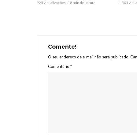
925 visualizações
8 min de leitura
1.501 visu
Comente!
O seu endereço de e-mail não será publicado.
Cam
Comentário
*