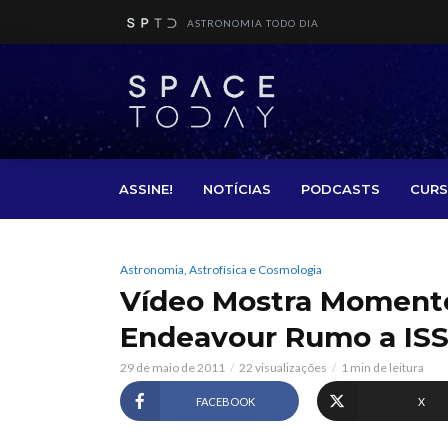
ASTRONOMIA TODO DIA
ASSINE!
NOTÍCIAS
PODCASTS
CURS
Astronomia, Astrofísica e Cosmologia
Vídeo Mostra Moment
Endeavour Rumo a IS
29 de maio de 2011
22 visualizações
1 min de leitura
FACEBOOK
X