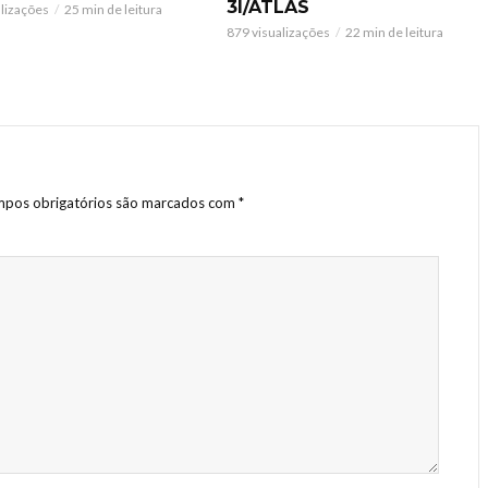
3I/ATLAS
alizações
25 min de leitura
879 visualizações
22 min de leitura
pos obrigatórios são marcados com
*