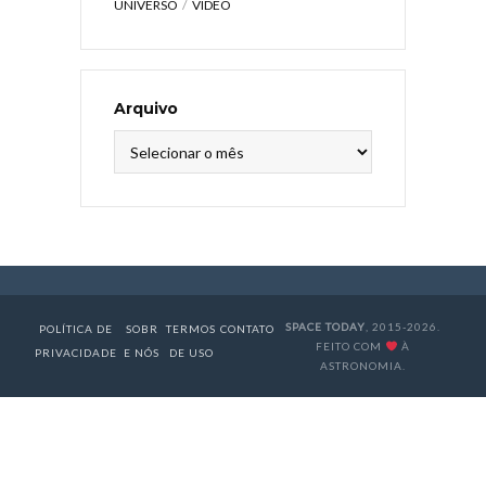
UNIVERSO
VÍDEO
Arquivo
Arquivo
SPACE TODAY
, 2015-2026.
POLÍTICA DE
SOBR
TERMOS
CONTATO
FEITO COM
À
PRIVACIDADE
E NÓS
DE USO
ASTRONOMIA.