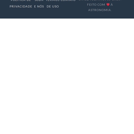
FEITO COM
À
PRIVACIDADE
E NÓS
DE USO
ASTRONOMIA.