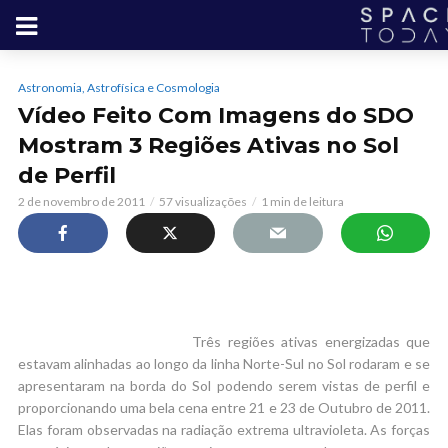
Astronomia, Astrofísica e Cosmologia
Vídeo Feito Com Imagens do SDO
Mostram 3 Regiões Ativas no Sol
de Perfil
2 de novembro de 2011
57 visualizações
1 min de leitura
Três regiões ativas energizadas que
estavam alinhadas ao longo da linha Norte-Sul no Sol rodaram e se
apresentaram na borda do Sol podendo serem vistas de perfil e
proporcionando uma bela cena entre 21 e 23 de Outubro de 2011.
Elas foram observadas na radiação extrema ultravioleta. As forças