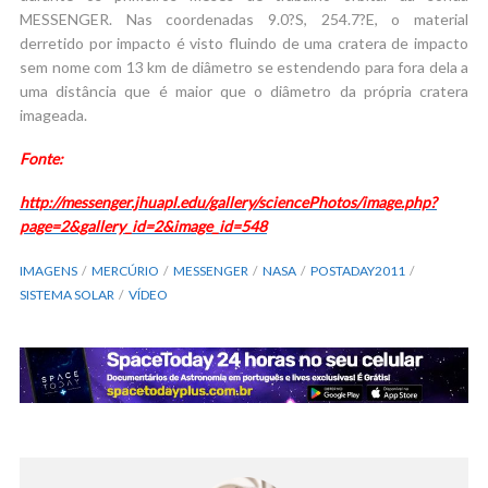
MESSENGER. Nas coordenadas 9.0?S, 254.7?E, o material
derretido por impacto é visto fluindo de uma cratera de impacto
sem nome com 13 km de diâmetro se estendendo para fora dela a
uma distância que é maior que o diâmetro da própria cratera
imageada.
Fonte:
http://messenger.jhuapl.edu/gallery/sciencePhotos/image.php?
page=2&gallery_id=2&image_id=548
IMAGENS
MERCÚRIO
MESSENGER
NASA
POSTADAY2011
SISTEMA SOLAR
VÍDEO