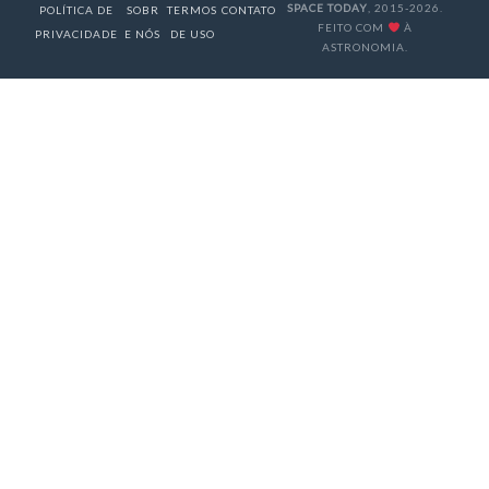
SPACE TODAY
, 2015-2026.
POLÍTICA DE
SOBR
TERMOS
CONTATO
FEITO COM
À
PRIVACIDADE
E NÓS
DE USO
ASTRONOMIA.