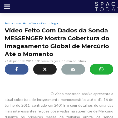
Astronomia, Astrofísica e Cosmologia
Vídeo Feito Com Dados da Sonda
MESSENGER Mostra Cobertura do
Imageamento Global de Mercúrio
Até o Momento
21 de junho de 2011
31 visualizações
1 min de leitura
O vídeo mostrado abaixo apresenta a
atual cobertura de imageamento monocromático até o dia 16 de
Junho de 2011, centrado em 240? E e com detalhes de uma das
mais interessantes feições observadas na superfície de Mercúrio
durante os primeiros meses de trabalho orbital da sonda