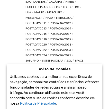
EXOPLANETAS
GALÁXIAS
HIRISE
HUBBLE
IMAGENS
ISS
LPOD
LRO
LUA
MARTE
MERCÚRIO
MESSENGER
NASA
NEBULOSA
POSTADAY2011
POSTADAY2012
POSTADAY2013
POSTADAY2014
POSTADAY2015
POSTADAY2017
POSTADAY2018
POSTADAY2019
POSTADAY2020
POSTADAY2021
POSTADAY2022
POSTADAY2023
POSTADAY2024
POSTADAY2025
SATURNO
SISTEMA SOLAR
SOL
SPACE
TODAY TV
TELESCÓPIOS
TERRA
Aviso de Cookies
UNIVERSO
VÍDEO
Utilizamos cookies para melhorar sua experiência de
navegação, personalizar conteúdos e anúncios, oferecer
funcionalidades de redes sociais e analisar nosso
tráfego. Ao continuar utilizando este site, você
Arquivo
concorda com o uso de cookies conforme descrito em
Arquivo
nossa
Política de Privacidade
.