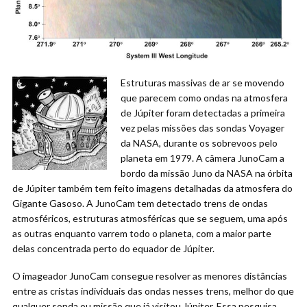
Estruturas massivas de ar se movendo
que parecem como ondas na atmosfera
de Júpiter foram detectadas a primeira
vez pelas missões das sondas Voyager
da NASA, durante os sobrevoos pelo
planeta em 1979. A câmera JunoCam a
bordo da missão Juno da NASA na órbita
de Júpiter também tem feito imagens detalhadas da atmosfera do
Gigante Gasoso. A JunoCam tem detectado trens de ondas
atmosféricos, estruturas atmosféricas que se seguem, uma após
as outras enquanto varrem todo o planeta, com a maior parte
delas concentrada perto do equador de Júpiter.
O imageador JunoCam consegue resolver as menores distâncias
entre as cristas individuais das ondas nesses trens, melhor do que
qualquer sonda ou missão que já visitou Júpiter. Essa pesquisa