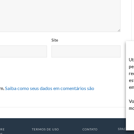
Site
Ut
pe
re
es
em
am.
Saiba como seus dados em comentários são
Vo
mo
SPACE TO
BRE
TERMOS DE USO
CONTATO
ÓS