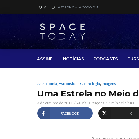
ASTRONOMIA TODO DIA
ASSINE!
NOTÍCIAS
PODCASTS
CURS
,
Astronomia, Astrofísica e Cosmologia
Imagens
Uma Estrela no Meio d
3 de outubro de 2011
60 visualizações
1 min de leitura
FACEBOOK
X
A imagem acima é um