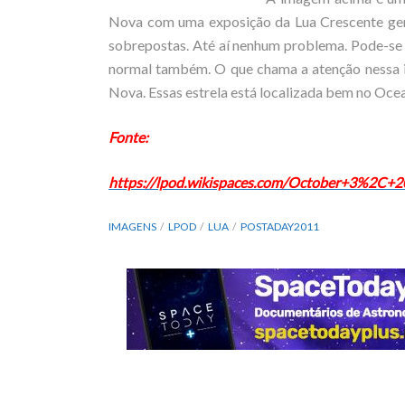
Nova com uma exposição da Lua Crescente ger
sobrepostas. Até aí nenhum problema. Pode-se 
normal também. O que chama a atenção nessa i
Nova. Essas estrela está localizada bem no Ocea
Fonte:
https://lpod.wikispaces.com/October+3%2C+
IMAGENS
LPOD
LUA
POSTADAY2011