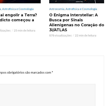
, Astrofísica e Cosmologia
Astronomia, Astrofísica e Cosmologia
ai engolir a Terra?
O Enigma Interstellar: A
dicto começou a
Busca por Sinais
Alienígenas no Coração do
3I/ATLAS
alizações
25 min de leitura
878 visualizações
22 min de leitura
pos obrigatórios são marcados com
*