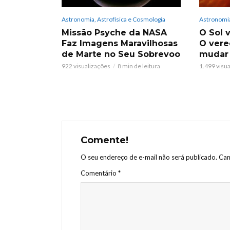
Astronomia, Astrofísica e Cosmologia
Astronomia
Missão Psyche da NASA
O Sol v
Faz Imagens Maravilhosas
O vere
de Marte no Seu Sobrevoo
mudar
922 visualizações
8 min de leitura
1.499 visu
Comente!
O seu endereço de e-mail não será publicado.
Cam
Comentário
*