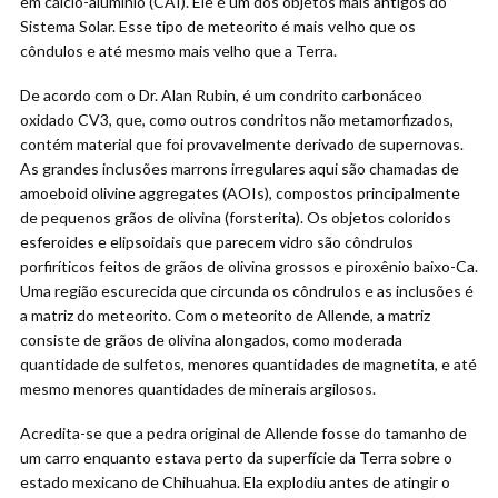
em cálcio-alumínio (CAI). Ele é um dos objetos mais antigos do
Sistema Solar. Esse tipo de meteorito é mais velho que os
côndulos e até mesmo mais velho que a Terra.
De acordo com o Dr. Alan Rubin, é um condrito carbonáceo
oxidado CV3, que, como outros condritos não metamorfizados,
contém material que foi provavelmente derivado de supernovas.
As grandes inclusões marrons irregulares aqui são chamadas de
amoeboid olivine aggregates (AOIs), compostos principalmente
de pequenos grãos de olivina (forsterita). Os objetos coloridos
esferoides e elipsoidais que parecem vidro são côndrulos
porfiríticos feitos de grãos de olivina grossos e piroxênio baixo-Ca.
Uma região escurecida que circunda os côndrulos e as inclusões é
a matriz do meteorito. Com o meteorito de Allende, a matriz
consiste de grãos de olivina alongados, como moderada
quantidade de sulfetos, menores quantidades de magnetita, e até
mesmo menores quantidades de minerais argilosos.
Acredita-se que a pedra original de Allende fosse do tamanho de
um carro enquanto estava perto da superfície da Terra sobre o
estado mexicano de Chihuahua. Ela explodiu antes de atingir o