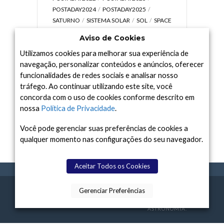
POSTADAY2024
POSTADAY2025
SATURNO
SISTEMA SOLAR
SOL
SPACE
TODAY TV
TELESCÓPIOS
TERRA
Aviso de Cookies
UNIVERSO
VÍDEO
Utilizamos cookies para melhorar sua experiência de
navegação, personalizar conteúdos e anúncios, oferecer
funcionalidades de redes sociais e analisar nosso
tráfego. Ao continuar utilizando este site, você
Arquivo
concorda com o uso de cookies conforme descrito em
Arquivo
nossa
Política de Privacidade
.
Você pode gerenciar suas preferências de cookies a
qualquer momento nas configurações do seu navegador.
Aceitar Todos os Cookies
Gerenciar Preferências
SPACE TODAY
, 2015-2026.
POLÍTICA DE
SOBR
TERMOS
CONTATO
FEITO COM
À
PRIVACIDADE
E NÓS
DE USO
ASTRONOMIA.