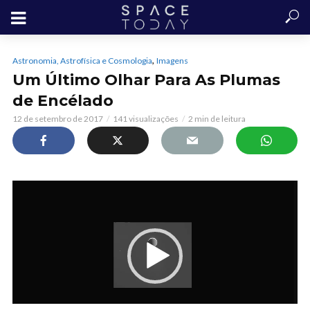
,
Astronomia, Astrofísica e Cosmologia
Imagens
Um Último Olhar Para As Plumas
de Encélado
12 de setembro de 2017
141 visualizações
2 min de leitura
Tocador
de
vídeo