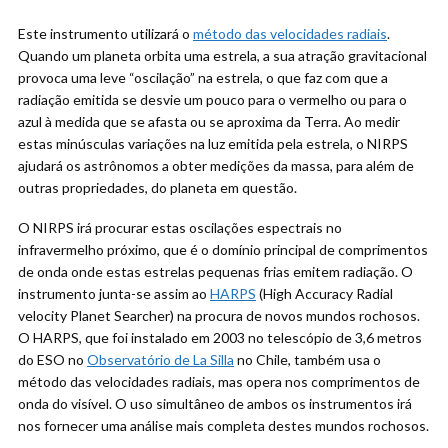
Este instrumento utilizará o
método das velocidades radiais
.
Quando um planeta orbita uma estrela, a sua atração gravitacional
provoca uma leve “oscilação” na estrela, o que faz com que a
radiação emitida se desvie um pouco para o vermelho ou para o
azul à medida que se afasta ou se aproxima da Terra. Ao medir
estas minúsculas variações na luz emitida pela estrela, o NIRPS
ajudará os astrônomos a obter medições da massa, para além de
outras propriedades, do planeta em questão.
O NIRPS irá procurar estas oscilações espectrais no
infravermelho próximo, que é o domínio principal de comprimentos
de onda onde estas estrelas pequenas frias emitem radiação. O
instrumento junta-se assim ao
HARPS
(High Accuracy Radial
velocity Planet Searcher) na procura de novos mundos rochosos.
O HARPS, que foi instalado em 2003 no telescópio de 3,6 metros
do ESO no
Observatório de La Silla
no Chile, também usa o
método das velocidades radiais, mas opera nos comprimentos de
onda do visível. O uso simultâneo de ambos os instrumentos irá
nos fornecer uma análise mais completa destes mundos rochosos.