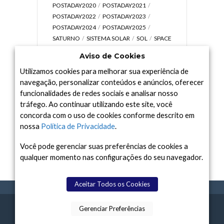
POSTADAY2020
POSTADAY2021
POSTADAY2022
POSTADAY2023
POSTADAY2024
POSTADAY2025
SATURNO
SISTEMA SOLAR
SOL
SPACE
TODAY TV
TELESCÓPIOS
TERRA
Aviso de Cookies
UNIVERSO
VÍDEO
Utilizamos cookies para melhorar sua experiência de
navegação, personalizar conteúdos e anúncios, oferecer
funcionalidades de redes sociais e analisar nosso
tráfego. Ao continuar utilizando este site, você
Arquivo
concorda com o uso de cookies conforme descrito em
Arquivo
nossa
Política de Privacidade
.
Você pode gerenciar suas preferências de cookies a
qualquer momento nas configurações do seu navegador.
Aceitar Todos os Cookies
Gerenciar Preferências
SPACE TODAY
, 2015-2026.
POLÍTICA DE
SOBR
TERMOS
CONTATO
FEITO COM
À
PRIVACIDADE
E NÓS
DE USO