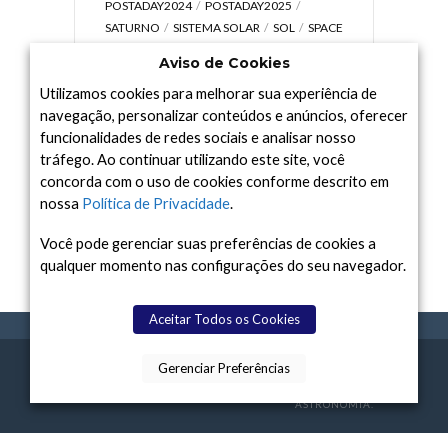
POSTADAY2024
POSTADAY2025
SATURNO
SISTEMA SOLAR
SOL
SPACE
TODAY TV
TELESCÓPIOS
TERRA
Aviso de Cookies
UNIVERSO
VÍDEO
Utilizamos cookies para melhorar sua experiência de
navegação, personalizar conteúdos e anúncios, oferecer
funcionalidades de redes sociais e analisar nosso
tráfego. Ao continuar utilizando este site, você
Arquivo
concorda com o uso de cookies conforme descrito em
Arquivo
nossa
Política de Privacidade
.
Você pode gerenciar suas preferências de cookies a
qualquer momento nas configurações do seu navegador.
Aceitar Todos os Cookies
Gerenciar Preferências
SPACE TODAY
, 2015-2026.
POLÍTICA DE
SOBR
TERMOS
CONTATO
FEITO COM
À
PRIVACIDADE
E NÓS
DE USO
ASTRONOMIA.