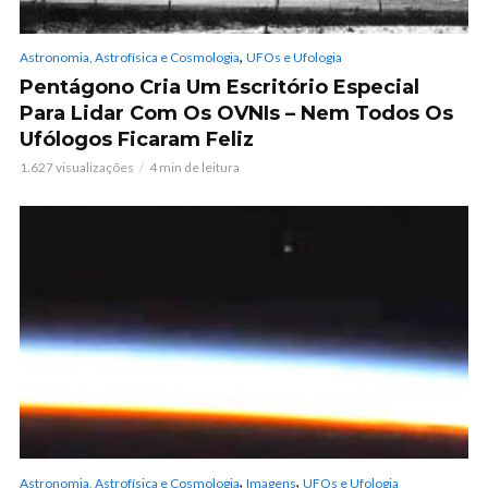
,
Astronomia, Astrofísica e Cosmologia
UFOs e Ufologia
Pentágono Cria Um Escritório Especial
Para Lidar Com Os OVNIs – Nem Todos Os
Ufólogos Ficaram Feliz
1.627 visualizações
4 min de leitura
,
,
Astronomia, Astrofísica e Cosmologia
Imagens
UFOs e Ufologia