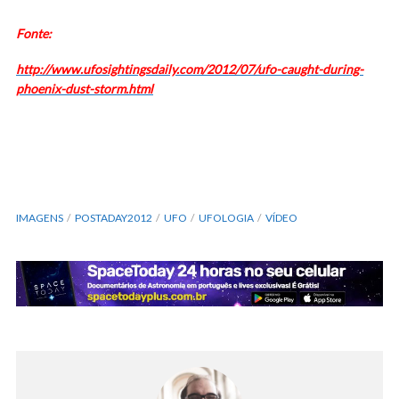
Fonte:
http://www.ufosightingsdaily.com/2012/07/ufo-caught-during-
phoenix-dust-storm.html
IMAGENS
POSTADAY2012
UFO
UFOLOGIA
VÍDEO