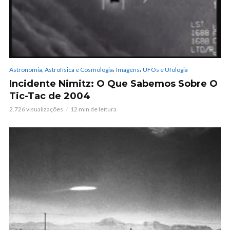
,
,
Astronomia, Astrofísica e Cosmologia
Imagens
UFOs e Ufologia
Incidente Nimitz: O Que Sabemos Sobre O
Tic-Tac de 2004
2.726 visualizações
12 min de leitura