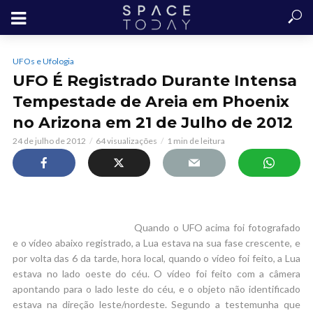
UFOs e Ufologia
UFO É Registrado Durante Intensa
Tempestade de Areia em Phoenix
no Arizona em 21 de Julho de 2012
24 de julho de 2012
64 visualizações
1 min de leitura
Quando o UFO acima foi fotografado
e o vídeo abaixo registrado, a Lua estava na sua fase crescente, e
por volta das 6 da tarde, hora local, quando o vídeo foi feito, a Lua
estava no lado oeste do céu. O vídeo foi feito com a câmera
apontando para o lado leste do céu, e o objeto não identificado
estava na direção leste/nordeste. Segundo a testemunha que