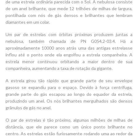
de uma estrela ordinária parecida com o Sol. A nebulosa consiste
de um anel brilhante, que mede 12 trilhões de milhas de largura,
pontilhada com nós de gás densos e brilhantes que lembram
diamantes em um colar.
Um par de estrelas com órbitas próximas produzem juntas a
nebulosa, também chamada de PN G054.2-03.4. Há a
aproximadamente 10000 anos atrás uma das antigas estrelasse
inflou até o ponto onde ela engolfou a estrela companheira. A
estrela menor continuou orbitando a maior dentro de sua
companheira, aumentando a taxa de rotação da gigante.
A estrela girou tão rápido que grande parte de seu envelope
gasoso se expandiu para o espaço. Devido à força centrífuga,
grande parte do gás escapou ao longo do equador da estrela,
produzindo um anel. Os nós brilhantes mergulhados são densos
grânulos de gás no anel.
O par de estrelas é tão próximo, algumas milhões de milhas de
distância, que ele parece como um único ponto brilhante no
centro. As estrelas estão furiosamente rodando uma ao redor da