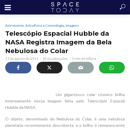
,
Astronomia, Astrofísica e Cosmologia
Imagens
Telescópio Espacial Hubble da
NASA Registra Imagem da Bela
Nebulosa do Colar
11 de agosto de 2011
43 visualizações
2 min de leitura
Um gigantesco colar cósmico brilha
intensamente nessa imagem feita pelo Telescópio Espacial
Hubble da NASA.
O objeto, denominado de Nebulosa do Colar, é uma nebulosa
planetária recentemente descoberta, e o brilho é remanescente