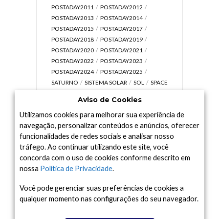
POSTADAY2011
POSTADAY2012
POSTADAY2013
POSTADAY2014
POSTADAY2015
POSTADAY2017
POSTADAY2018
POSTADAY2019
POSTADAY2020
POSTADAY2021
POSTADAY2022
POSTADAY2023
POSTADAY2024
POSTADAY2025
SATURNO
SISTEMA SOLAR
SOL
SPACE
TODAY TV
TELESCÓPIOS
TERRA
Aviso de Cookies
UNIVERSO
VÍDEO
Utilizamos cookies para melhorar sua experiência de
navegação, personalizar conteúdos e anúncios, oferecer
funcionalidades de redes sociais e analisar nosso
tráfego. Ao continuar utilizando este site, você
Arquivo
concorda com o uso de cookies conforme descrito em
Arquivo
nossa
Política de Privacidade
.
Você pode gerenciar suas preferências de cookies a
qualquer momento nas configurações do seu navegador.