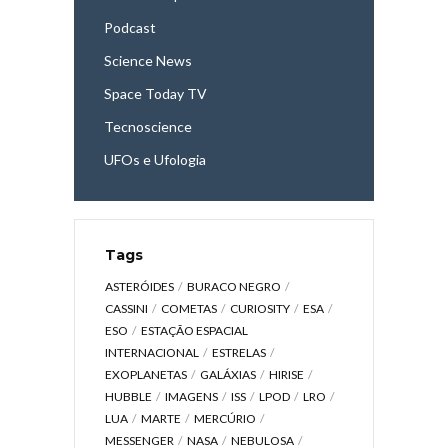
Podcast
Science News
Space Today TV
Tecnoscience
UFOs e Ufologia
Tags
ASTERÓIDES
BURACO NEGRO
CASSINI
COMETAS
CURIOSITY
ESA
ESO
ESTAÇÃO ESPACIAL
INTERNACIONAL
ESTRELAS
EXOPLANETAS
GALÁXIAS
HIRISE
HUBBLE
IMAGENS
ISS
LPOD
LRO
LUA
MARTE
MERCÚRIO
MESSENGER
NASA
NEBULOSA