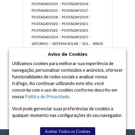
POSTADAY2013
POSTADAY2014
POSTADAY2015
POSTADAY2017
POSTADAY2018
POSTADAY2019
POSTADAY2020
POSTADAY2021
POSTADAY2022
POSTADAY2023
POSTADAY2024
POSTADAY2025
SATURNO
SISTEMA SOLAR
SOL
SPACE
TODAY TV
TELESCÓPIOS
TERRA
Aviso de Cookies
UNIVERSO
VÍDEO
Utilizamos cookies para melhorar sua experiência de
navegação, personalizar conteúdos e anúncios, oferecer
funcionalidades de redes sociais e analisar nosso
tráfego. Ao continuar utilizando este site, você
Arquivo
concorda com o uso de cookies conforme descrito em
Arquivo
nossa
Política de Privacidade
.
Você pode gerenciar suas preferências de cookies a
qualquer momento nas configurações do seu navegador.
Aceitar Todos os Cookies