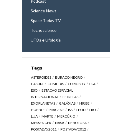
Podcast
Science News
Space Today TV
Tecnoscience
UFOs e Ufologia
Tags
ASTERÓIDES
BURACO NEGRO
CASSINI
COMETAS
CURIOSITY
ESA
ESO
ESTAÇÃO ESPACIAL
INTERNACIONAL
ESTRELAS
EXOPLANETAS
GALÁXIAS
HIRISE
HUBBLE
IMAGENS
ISS
LPOD
LRO
LUA
MARTE
MERCÚRIO
MESSENGER
NASA
NEBULOSA
POSTADAY2011
POSTADAY2012