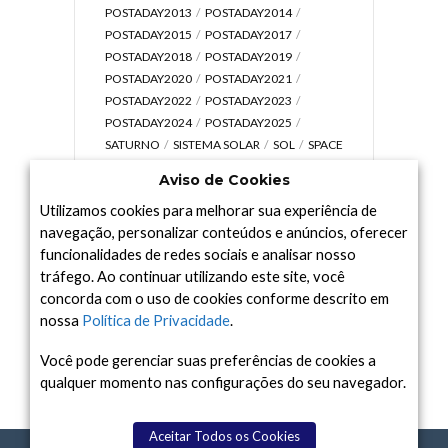
POSTADAY2013
POSTADAY2014
POSTADAY2015
POSTADAY2017
POSTADAY2018
POSTADAY2019
POSTADAY2020
POSTADAY2021
POSTADAY2022
POSTADAY2023
POSTADAY2024
POSTADAY2025
SATURNO
SISTEMA SOLAR
SOL
SPACE
TODAY TV
TELESCÓPIOS
TERRA
Aviso de Cookies
UNIVERSO
VÍDEO
Utilizamos cookies para melhorar sua experiência de
navegação, personalizar conteúdos e anúncios, oferecer
funcionalidades de redes sociais e analisar nosso
tráfego. Ao continuar utilizando este site, você
Arquivo
concorda com o uso de cookies conforme descrito em
Arquivo
nossa
Política de Privacidade
.
Você pode gerenciar suas preferências de cookies a
qualquer momento nas configurações do seu navegador.
Aceitar Todos os Cookies