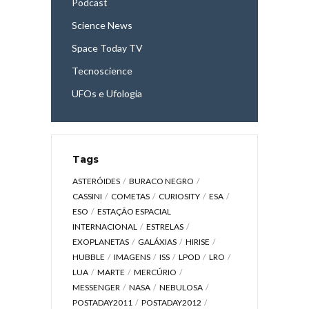
Podcast
Science News
Space Today TV
Tecnoscience
UFOs e Ufologia
Tags
ASTERÓIDES
BURACO NEGRO
CASSINI
COMETAS
CURIOSITY
ESA
ESO
ESTAÇÃO ESPACIAL
INTERNACIONAL
ESTRELAS
EXOPLANETAS
GALÁXIAS
HIRISE
HUBBLE
IMAGENS
ISS
LPOD
LRO
LUA
MARTE
MERCÚRIO
MESSENGER
NASA
NEBULOSA
POSTADAY2011
POSTADAY2012