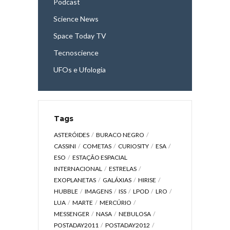
Podcast
Science News
Space Today TV
Tecnoscience
UFOs e Ufologia
Tags
ASTERÓIDES
BURACO NEGRO
CASSINI
COMETAS
CURIOSITY
ESA
ESO
ESTAÇÃO ESPACIAL
INTERNACIONAL
ESTRELAS
EXOPLANETAS
GALÁXIAS
HIRISE
HUBBLE
IMAGENS
ISS
LPOD
LRO
LUA
MARTE
MERCÚRIO
MESSENGER
NASA
NEBULOSA
POSTADAY2011
POSTADAY2012