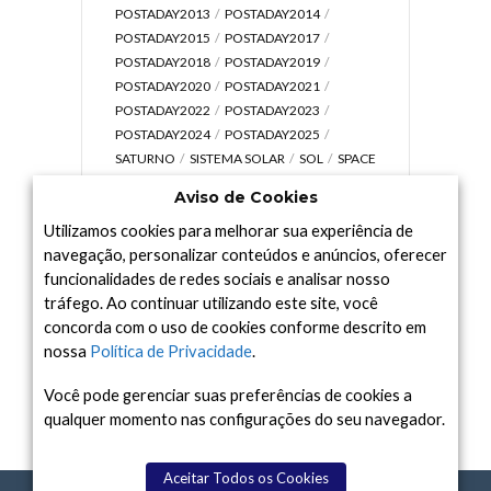
POSTADAY2013
POSTADAY2014
POSTADAY2015
POSTADAY2017
POSTADAY2018
POSTADAY2019
POSTADAY2020
POSTADAY2021
POSTADAY2022
POSTADAY2023
POSTADAY2024
POSTADAY2025
SATURNO
SISTEMA SOLAR
SOL
SPACE
TODAY TV
TELESCÓPIOS
TERRA
Aviso de Cookies
UNIVERSO
VÍDEO
Utilizamos cookies para melhorar sua experiência de
navegação, personalizar conteúdos e anúncios, oferecer
funcionalidades de redes sociais e analisar nosso
tráfego. Ao continuar utilizando este site, você
Arquivo
concorda com o uso de cookies conforme descrito em
Arquivo
nossa
Política de Privacidade
.
Você pode gerenciar suas preferências de cookies a
qualquer momento nas configurações do seu navegador.
Aceitar Todos os Cookies