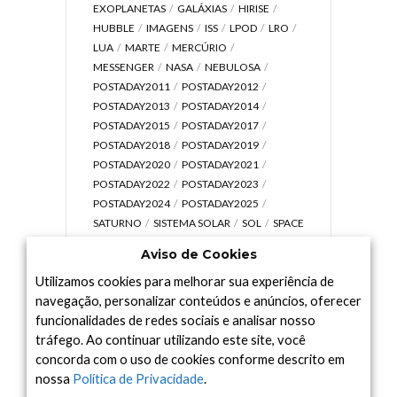
EXOPLANETAS
GALÁXIAS
HIRISE
HUBBLE
IMAGENS
ISS
LPOD
LRO
LUA
MARTE
MERCÚRIO
MESSENGER
NASA
NEBULOSA
POSTADAY2011
POSTADAY2012
POSTADAY2013
POSTADAY2014
POSTADAY2015
POSTADAY2017
POSTADAY2018
POSTADAY2019
POSTADAY2020
POSTADAY2021
POSTADAY2022
POSTADAY2023
POSTADAY2024
POSTADAY2025
SATURNO
SISTEMA SOLAR
SOL
SPACE
TODAY TV
TELESCÓPIOS
TERRA
Aviso de Cookies
UNIVERSO
VÍDEO
Utilizamos cookies para melhorar sua experiência de
navegação, personalizar conteúdos e anúncios, oferecer
funcionalidades de redes sociais e analisar nosso
tráfego. Ao continuar utilizando este site, você
Arquivo
concorda com o uso de cookies conforme descrito em
Arquivo
nossa
Política de Privacidade
.