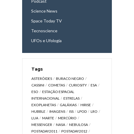
Podcast
Science News
Space Today TV
Tecnoscience
UFOs e Ufologia
Tags
ASTERÓIDES
BURACO NEGRO
CASSINI
COMETAS
CURIOSITY
ESA
ESO
ESTAÇÃO ESPACIAL
INTERNACIONAL
ESTRELAS
EXOPLANETAS
GALÁXIAS
HIRISE
HUBBLE
IMAGENS
ISS
LPOD
LRO
LUA
MARTE
MERCÚRIO
MESSENGER
NASA
NEBULOSA
POSTADAY2011
POSTADAY2012