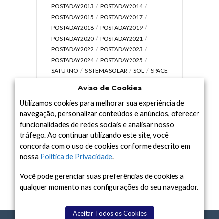
POSTADAY2013
POSTADAY2014
POSTADAY2015
POSTADAY2017
POSTADAY2018
POSTADAY2019
POSTADAY2020
POSTADAY2021
POSTADAY2022
POSTADAY2023
POSTADAY2024
POSTADAY2025
SATURNO
SISTEMA SOLAR
SOL
SPACE
TODAY TV
TELESCÓPIOS
TERRA
Aviso de Cookies
UNIVERSO
VÍDEO
Utilizamos cookies para melhorar sua experiência de
navegação, personalizar conteúdos e anúncios, oferecer
funcionalidades de redes sociais e analisar nosso
tráfego. Ao continuar utilizando este site, você
Arquivo
concorda com o uso de cookies conforme descrito em
Arquivo
nossa
Política de Privacidade
.
Você pode gerenciar suas preferências de cookies a
qualquer momento nas configurações do seu navegador.
Aceitar Todos os Cookies