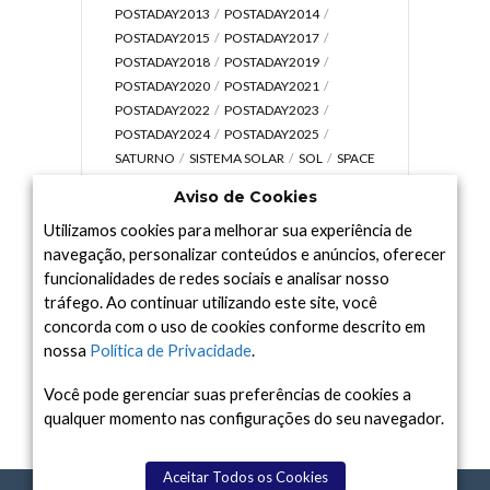
POSTADAY2013
POSTADAY2014
POSTADAY2015
POSTADAY2017
POSTADAY2018
POSTADAY2019
POSTADAY2020
POSTADAY2021
POSTADAY2022
POSTADAY2023
POSTADAY2024
POSTADAY2025
SATURNO
SISTEMA SOLAR
SOL
SPACE
TODAY TV
TELESCÓPIOS
TERRA
Aviso de Cookies
UNIVERSO
VÍDEO
Utilizamos cookies para melhorar sua experiência de
navegação, personalizar conteúdos e anúncios, oferecer
funcionalidades de redes sociais e analisar nosso
tráfego. Ao continuar utilizando este site, você
Arquivo
concorda com o uso de cookies conforme descrito em
Arquivo
nossa
Política de Privacidade
.
Você pode gerenciar suas preferências de cookies a
qualquer momento nas configurações do seu navegador.
Aceitar Todos os Cookies