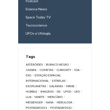
Podcast
Science News
Space Today TV
Tecnoscience
UFOs e Ufologia
Tags
ASTERÓIDES
BURACO NEGRO
CASSINI
COMETAS
CURIOSITY
ESA
ESO
ESTAÇÃO ESPACIAL
INTERNACIONAL
ESTRELAS
EXOPLANETAS
GALÁXIAS
HIRISE
HUBBLE
IMAGENS
ISS
LPOD
LRO
LUA
MARTE
MERCÚRIO
MESSENGER
NASA
NEBULOSA
POSTADAY2011
POSTADAY2012