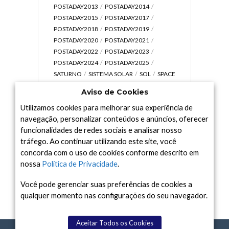
POSTADAY2013
POSTADAY2014
POSTADAY2015
POSTADAY2017
POSTADAY2018
POSTADAY2019
POSTADAY2020
POSTADAY2021
POSTADAY2022
POSTADAY2023
POSTADAY2024
POSTADAY2025
SATURNO
SISTEMA SOLAR
SOL
SPACE
TODAY TV
TELESCÓPIOS
TERRA
Aviso de Cookies
UNIVERSO
VÍDEO
Utilizamos cookies para melhorar sua experiência de
navegação, personalizar conteúdos e anúncios, oferecer
funcionalidades de redes sociais e analisar nosso
tráfego. Ao continuar utilizando este site, você
Arquivo
concorda com o uso de cookies conforme descrito em
Arquivo
nossa
Política de Privacidade
.
Você pode gerenciar suas preferências de cookies a
qualquer momento nas configurações do seu navegador.
Aceitar Todos os Cookies