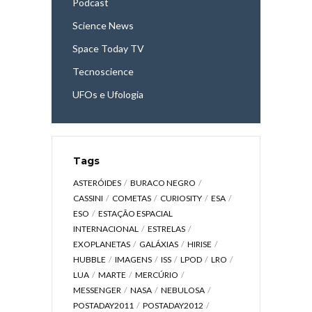
Podcast
Science News
Space Today TV
Tecnoscience
UFOs e Ufologia
Tags
ASTERÓIDES
BURACO NEGRO
CASSINI
COMETAS
CURIOSITY
ESA
ESO
ESTAÇÃO ESPACIAL
INTERNACIONAL
ESTRELAS
EXOPLANETAS
GALÁXIAS
HIRISE
HUBBLE
IMAGENS
ISS
LPOD
LRO
LUA
MARTE
MERCÚRIO
MESSENGER
NASA
NEBULOSA
POSTADAY2011
POSTADAY2012