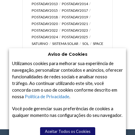
POSTADAY2013
POSTADAY2014
POSTADAY2015
POSTADAY2017
POSTADAY2018
POSTADAY2019
POSTADAY2020
POSTADAY2021
POSTADAY2022
POSTADAY2023
POSTADAY2024
POSTADAY2025
SATURNO
SISTEMA SOLAR
SOL
SPACE
TODAY TV
TELESCÓPIOS
TERRA
Aviso de Cookies
UNIVERSO
VÍDEO
Utilizamos cookies para melhorar sua experiência de
navegação, personalizar conteúdos e anúncios, oferecer
funcionalidades de redes sociais e analisar nosso
tráfego. Ao continuar utilizando este site, você
Arquivo
concorda com o uso de cookies conforme descrito em
Arquivo
nossa
Política de Privacidade
.
Você pode gerenciar suas preferências de cookies a
qualquer momento nas configurações do seu navegador.
Aceitar Todos os Cookies