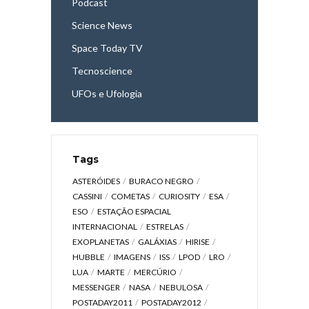
Podcast
Science News
Space Today TV
Tecnoscience
UFOs e Ufologia
Tags
ASTERÓIDES
BURACO NEGRO
CASSINI
COMETAS
CURIOSITY
ESA
ESO
ESTAÇÃO ESPACIAL
INTERNACIONAL
ESTRELAS
EXOPLANETAS
GALÁXIAS
HIRISE
HUBBLE
IMAGENS
ISS
LPOD
LRO
LUA
MARTE
MERCÚRIO
MESSENGER
NASA
NEBULOSA
POSTADAY2011
POSTADAY2012