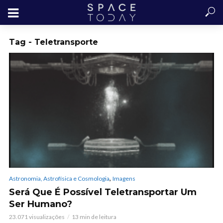
Tag - Teletransporte
,
Astronomia, Astrofísica e Cosmologia
Imagens
Será Que É Possível Teletransportar Um
Ser Humano?
23.071 visualizações
13 min de leitura