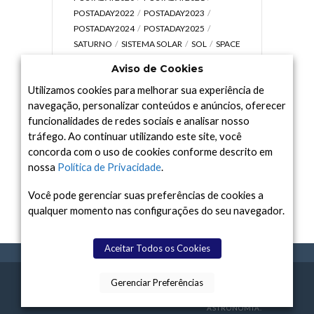
POSTADAY2022
POSTADAY2023
POSTADAY2024
POSTADAY2025
SATURNO
SISTEMA SOLAR
SOL
SPACE
TODAY TV
TELESCÓPIOS
TERRA
Aviso de Cookies
UNIVERSO
VÍDEO
Utilizamos cookies para melhorar sua experiência de
navegação, personalizar conteúdos e anúncios, oferecer
funcionalidades de redes sociais e analisar nosso
tráfego. Ao continuar utilizando este site, você
Arquivo
concorda com o uso de cookies conforme descrito em
Arquivo
nossa
Política de Privacidade
.
Você pode gerenciar suas preferências de cookies a
qualquer momento nas configurações do seu navegador.
Aceitar Todos os Cookies
Gerenciar Preferências
SPACE TODAY
, 2015-2026.
POLÍTICA DE
SOBR
TERMOS
CONTATO
FEITO COM
À
PRIVACIDADE
E NÓS
DE USO
ASTRONOMIA.