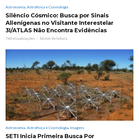
Astronomia, Astrofísica e Cosmologia
Silêncio Cósmico: Busca por Sinais
Alienígenas no Visitante Interestelar
3I/ATLAS Não Encontra Evidências
760 visualizações
16 min de leitura
,
Astronomia, Astrofísica e Cosmologia
Imagens
SETI Inicia Primeira Busca Por