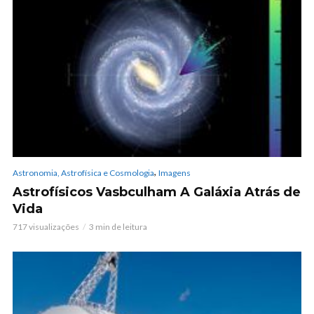
,
Astronomia, Astrofísica e Cosmologia
Imagens
Astrofísicos Vasbculham A Galáxia Atrás de
Vida
717 visualizações
3 min de leitura