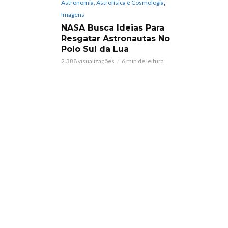
,
Astronomia, Astrofísica e Cosmologia
Imagens
NASA Busca Ideias Para
Resgatar Astronautas No
Polo Sul da Lua
2.388 visualizações
6 min de leitura