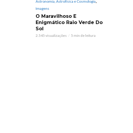
,
Astronomia, Astrofísica e Cosmologia
Imagens
O Maravilhoso E
Enigmático Raio Verde Do
Sol
2.545 visualizações
5 min de leitura