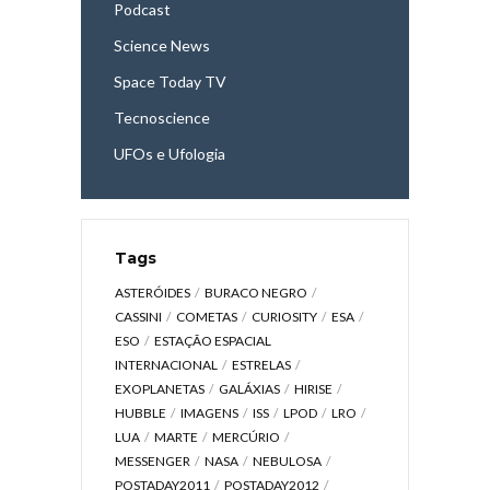
Podcast
Science News
Space Today TV
Tecnoscience
UFOs e Ufologia
Tags
ASTERÓIDES
BURACO NEGRO
CASSINI
COMETAS
CURIOSITY
ESA
ESO
ESTAÇÃO ESPACIAL
INTERNACIONAL
ESTRELAS
EXOPLANETAS
GALÁXIAS
HIRISE
HUBBLE
IMAGENS
ISS
LPOD
LRO
LUA
MARTE
MERCÚRIO
MESSENGER
NASA
NEBULOSA
POSTADAY2011
POSTADAY2012