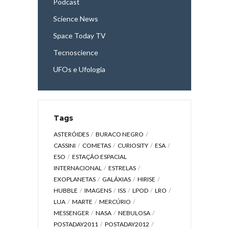
Podcast
Science News
Space Today TV
Tecnoscience
UFOs e Ufologia
Tags
ASTERÓIDES
BURACO NEGRO
CASSINI
COMETAS
CURIOSITY
ESA
ESO
ESTAÇÃO ESPACIAL
INTERNACIONAL
ESTRELAS
EXOPLANETAS
GALÁXIAS
HIRISE
HUBBLE
IMAGENS
ISS
LPOD
LRO
LUA
MARTE
MERCÚRIO
MESSENGER
NASA
NEBULOSA
POSTADAY2011
POSTADAY2012