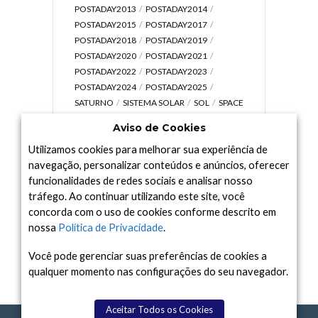
POSTADAY2013
POSTADAY2014
POSTADAY2015
POSTADAY2017
POSTADAY2018
POSTADAY2019
POSTADAY2020
POSTADAY2021
POSTADAY2022
POSTADAY2023
POSTADAY2024
POSTADAY2025
SATURNO
SISTEMA SOLAR
SOL
SPACE
TODAY TV
TELESCÓPIOS
TERRA
Aviso de Cookies
UNIVERSO
VÍDEO
Utilizamos cookies para melhorar sua experiência de
navegação, personalizar conteúdos e anúncios, oferecer
funcionalidades de redes sociais e analisar nosso
tráfego. Ao continuar utilizando este site, você
Arquivo
concorda com o uso de cookies conforme descrito em
Arquivo
nossa
Política de Privacidade
.
Você pode gerenciar suas preferências de cookies a
qualquer momento nas configurações do seu navegador.
Aceitar Todos os Cookies