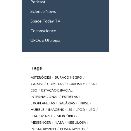
Podcast
Science News
Space Today TV
Tecnoscience
UFOs e Ufologia
Tags
ASTERÓIDES
BURACO NEGRO
CASSINI
COMETAS
CURIOSITY
ESA
ESO
ESTAÇÃO ESPACIAL
INTERNACIONAL
ESTRELAS
EXOPLANETAS
GALÁXIAS
HIRISE
HUBBLE
IMAGENS
ISS
LPOD
LRO
LUA
MARTE
MERCÚRIO
MESSENGER
NASA
NEBULOSA
POSTADAY2011
POSTADAY2012