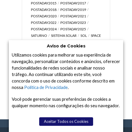
POSTADAY2015
POSTADAY2017
POSTADAY2018
POSTADAY2019
POSTADAY2020
POSTADAY2021
POSTADAY2022
POSTADAY2023
POSTADAY2024
POSTADAY2025
SATURNO
SISTEMA SOLAR
SOL
SPACE
TODAY TV
TELESCÓPIOS
TERRA
Aviso de Cookies
UNIVERSO
VÍDEO
Utilizamos cookies para melhorar sua experiência de
navegação, personalizar conteúdos e anúncios, oferecer
funcionalidades de redes sociais e analisar nosso
tráfego. Ao continuar utilizando este site, você
Arquivo
concorda com o uso de cookies conforme descrito em
Arquivo
nossa
Política de Privacidade
.
Você pode gerenciar suas preferências de cookies a
qualquer momento nas configurações do seu navegador.
Aceitar Todos os Cookies